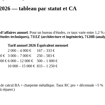
2026 — tableau par statut et CA
 d\'affaires annuel
. Pour un bureau d'études, ce taux varie entre 1,2 % 
études techniques), 7111Z (architecture et ingénierie), 7120B (analys
Tarif annuel 2026
Équivalent mensuel
2 000 – 4 000 €
167 – 333 €
0 €
3 000 – 7 000 €
250 – 583 €
000 €
6 000 – 12 000 €
500 – 1 000 €
10 000 – 15 000 €
833 – 1 250 €
tes de calcul BA + charpente métallique. Taux RC pro + décennale ~5
à réparer.)