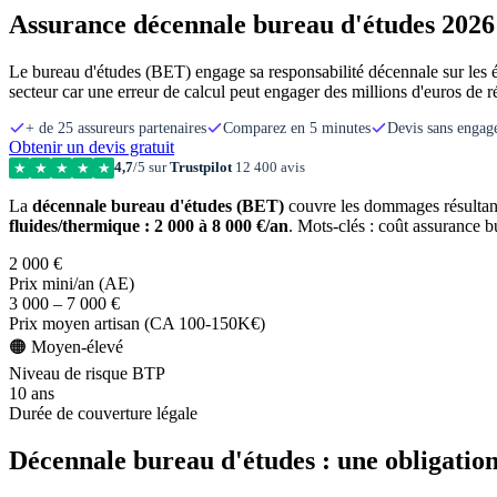
Assurance décennale bureau d'études 2026 
Le bureau d'études (BET) engage sa responsabilité décennale sur les ét
secteur car une erreur de calcul peut engager des millions d'euros de
+ de 25 assureurs partenaires
Comparez en 5 minutes
Devis sans enga
Obtenir un devis gratuit
4,7
/5 sur
Trustpilot
12 400 avis
★
★
★
★
★
La
décennale bureau d'études (BET)
couvre les dommages résultant 
fluides/thermique : 2 000 à 8 000 €/an
. Mots-clés : coût assurance 
2 000 €
Prix mini/an (AE)
3 000 – 7 000 €
Prix moyen artisan (CA 100-150K€)
🟠 Moyen-élevé
Niveau de risque BTP
10 ans
Durée de couverture légale
Décennale bureau d'études : une obligation