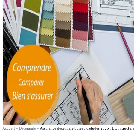
Accueil
»
Décennale
»
Assurance décennale bureau d'études 2026 : BET structure,