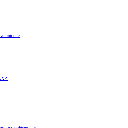
 sa mutuelle
 AXA
assureurs décennale