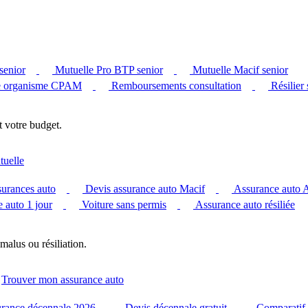
senior
Mutuelle Pro BTP senior
Mutuelle Macif senior
 organisme CPAM
Remboursements consultation
Résilier
t votre budget.
tuelle
surances auto
Devis assurance auto Macif
Assurance auto
 auto 1 jour
Voiture sans permis
Assurance auto résiliée
malus ou résiliation.
Trouver mon assurance auto
urance décennale 2026
Devis décennale gratuit
Comparatif 