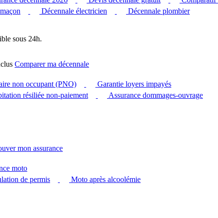
 maçon
Décennale électricien
Décennale plombier
ible sous 24h.
clus
Comparer ma décennale
taire non occupant (PNO)
Garantie loyers impayés
itation résiliée non-paiement
Assurance dommages-ouvrage
ouver mon assurance
nce moto
ation de permis
Moto après alcoolémie