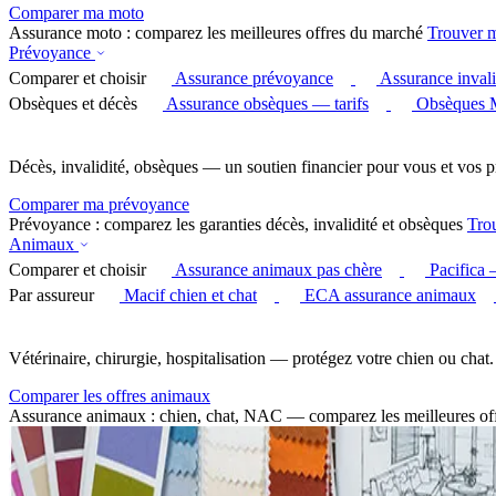
Comparer ma moto
Assurance moto : comparez les meilleures offres du marché
Trouver 
Prévoyance
Comparer et choisir
Assurance prévoyance
Assurance invali
Obsèques et décès
Assurance obsèques — tarifs
Obsèques 
Décès, invalidité, obsèques — un soutien financier pour vous et vos p
Comparer ma prévoyance
Prévoyance : comparez les garanties décès, invalidité et obsèques
Tro
Animaux
Comparer et choisir
Assurance animaux pas chère
Pacifica
Par assureur
Macif chien et chat
ECA assurance animaux
Vétérinaire, chirurgie, hospitalisation — protégez votre chien ou chat.
Comparer les offres animaux
Assurance animaux : chien, chat, NAC — comparez les meilleures of