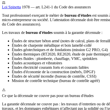
⚖️
Loi Spinetta
1978 — art. L241-1 du Code des assurances
Tout professionnel exerçant le métier de
bureau d'études
est soumis à
micro-entrepreneur ou société. L\'attestation décennale doit être remis
du Code des assurances).
Les travaux de
bureau d'études
soumis à la garantie décennale :
Études de structure béton armé (notes de calcul, plans de ferrail
Études de charpente métallique et bois lamellé-collé
Études géotechniques et de fondations (mission G2 PRO, G4)
Études thermiques (RT2020, RE2020, étude de paie thermique
Études fluides : plomberie, chauffage, VMC, sprinklers
Études acoustiques et vibratoires
Études électricité courants forts et courants faibles
Études d'économie de la construction (métrés, DPGF)
Études de sécurité incendie (bureau de contrôle, CSSI)
Mission de contrôle technique (bureau de contrôle agréé)
⚠️
Ce que la décennale ne couvre pas pour un bureau d'études
La garantie décennale ne couvre pas : les travaux d\'entretien ou de dé
travaux, et les dommages esthétiques n\'affectant pas la solidité ou l\'u