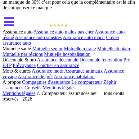
un manque de 30% c’est pour cela que la complémentaire est là afin
de compenser ce manque.
Assurance auto
Assurance auto malus pas cher
Assurance auto
résilié
Assurance auto sinistres
Assurance auto macif
Covéa
assurance auto
Mutuelle santé
Mutuelle senior
Mutuelle retraite
Mutuelle dentaire
Mutuelle par régions
Mutuelle hospitalisation
Décennale & pro
Assurance décennale
Décennale rénovation
Pro
BTP
Prévoyance
Courtier en assurance
Moto & autres
Assurance moto
Assurance animaux
Assurance
voyage
Assurance de prêt
Assurance habitation
À propos
Compagnies d'assurance
Le comparateur
Zéphir
assurances
Conseils
Mentions légales
Mentions légales
© Comparateur-assurances.net — tous droits
réservés · 2026