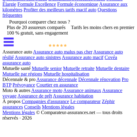
Élargie
Formule Excellence
Formule économique
Assurance aux
kilomètres
Profiter des meilleurs tarifs macif auto
Questions
fréquentes
Pourquoi comparer chez nous ?
Plus de 20 assureurs comparés
Tarifs les moins chers en premier
100 % gratuit, sans engagement
Assurance auto
Assurance auto malus pas cher
Assurance auto
résilié
Assurance auto sinistres
Assurance auto macif
Covéa
assurance auto
Mutuelle santé
Mutuelle senior
Mutuelle retraite
Mutuelle dentaire
Mutuelle par régions
Mutuelle hospitalisation
Décennale & pro
Assurance décennale
Décennale rénovation
Pro
BTP
Prévoyance
Courtier en assurance
Moto & autres
Assurance moto
Assurance animaux
Assurance
voyage
Assurance de prêt
Assurance habitation
À propos
Compagnies d'assurance
Le comparateur
Zéphir
assurances
Conseils
Mentions légales
Mentions légales
© Comparateur-assurances.net — tous droits
réservés · 2026