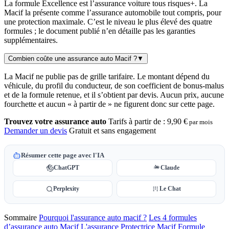
La formule Excellence est l’assurance voiture tous risques+. La
Macif la présente comme l’assurance automobile tout compris, pour
une protection maximale. C’est le niveau le plus élevé des quatre
formules ; le document publié n’en détaille pas les garanties
supplémentaires.
Combien coûte une assurance auto Macif ?
▼
La Macif ne publie pas de grille tarifaire. Le montant dépend du
véhicule, du profil du conducteur, de son coefficient de bonus-malus
et de la formule retenue, et il s’obtient par devis. Aucun prix, aucune
fourchette et aucun « à partir de » ne figurent donc sur cette page.
Trouvez votre assurance auto
Tarifs à partir de :
9,90 €
par mois
Demander un devis
Gratuit et sans engagement
Résumer cette page avec l'IA
ChatGPT
Claude
Perplexity
Le Chat
Sommaire
Pourquoi l'assurance auto macif ?
Les 4 formules
d’assurance auto Macif
L'assurance Protectrice Macif
Formule