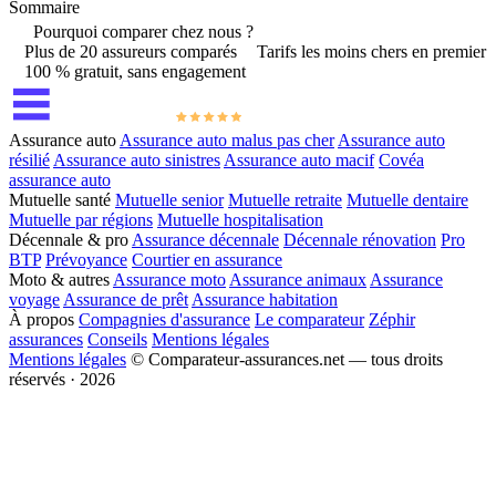
Sommaire
Pourquoi comparer chez nous ?
Plus de 20 assureurs comparés
Tarifs les moins chers en premier
100 % gratuit, sans engagement
Assurance auto
Assurance auto malus pas cher
Assurance auto
résilié
Assurance auto sinistres
Assurance auto macif
Covéa
assurance auto
Mutuelle santé
Mutuelle senior
Mutuelle retraite
Mutuelle dentaire
Mutuelle par régions
Mutuelle hospitalisation
Décennale & pro
Assurance décennale
Décennale rénovation
Pro
BTP
Prévoyance
Courtier en assurance
Moto & autres
Assurance moto
Assurance animaux
Assurance
voyage
Assurance de prêt
Assurance habitation
À propos
Compagnies d'assurance
Le comparateur
Zéphir
assurances
Conseils
Mentions légales
Mentions légales
© Comparateur-assurances.net — tous droits
réservés · 2026