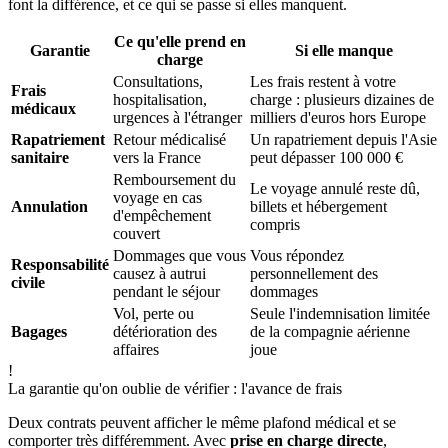
font la différence, et ce qui se passe si elles manquent.
Ce qu'elle prend en
Garantie
Si elle manque
charge
Consultations,
Les frais restent à votre
Frais
hospitalisation,
charge : plusieurs dizaines de
médicaux
urgences à l'étranger
milliers d'euros hors Europe
Rapatriement
Retour médicalisé
Un rapatriement depuis l'Asie
sanitaire
vers la France
peut dépasser 100 000 €
Remboursement du
Le voyage annulé reste dû,
voyage en cas
Annulation
billets et hébergement
d'empêchement
compris
couvert
Dommages que vous
Vous répondez
Responsabilité
causez à autrui
personnellement des
civile
pendant le séjour
dommages
Vol, perte ou
Seule l'indemnisation limitée
Bagages
détérioration des
de la compagnie aérienne
affaires
joue
!
La garantie qu'on oublie de vérifier : l'avance de frais
Deux contrats peuvent afficher le même plafond médical et se
comporter très différemment. Avec
prise en charge directe
,