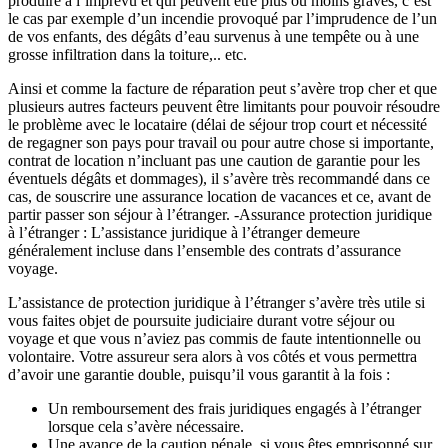
produire à l’imprévu et qui peuvent être plus ou moins graves, c’est
le cas par exemple d’un incendie provoqué par l’imprudence de l’un
de vos enfants, des dégâts d’eau survenus à une tempête ou à une
grosse infiltration dans la toiture,.. etc.
Ainsi et comme la facture de réparation peut s’avère trop cher et que
plusieurs autres facteurs peuvent être limitants pour pouvoir résoudre
le problème avec le locataire (délai de séjour trop court et nécessité
de regagner son pays pour travail ou pour autre chose si importante,
contrat de location n’incluant pas une caution de garantie pour les
éventuels dégâts et dommages), il s’avère très recommandé dans ce
cas, de souscrire une assurance location de vacances et ce, avant de
partir passer son séjour à l’étranger. -Assurance protection juridique
à l’étranger : L’assistance juridique à l’étranger demeure
généralement incluse dans l’ensemble des contrats d’assurance
voyage.
L’assistance de protection juridique à l’étranger s’avère très utile si
vous faites objet de poursuite judiciaire durant votre séjour ou
voyage et que vous n’aviez pas commis de faute intentionnelle ou
volontaire. Votre assureur sera alors à vos côtés et vous permettra
d’avoir une garantie double, puisqu’il vous garantit à la fois :
Un remboursement des frais juridiques engagés à l’étranger
lorsque cela s’avère nécessaire.
Une avance de la caution pénale, si vous êtes emprisonné sur