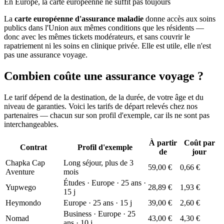
En Europe, la carte européenne ne suffit pas toujours
La
carte européenne d'assurance maladie
donne accès aux soins
publics dans l'Union aux mêmes conditions que les résidents —
donc avec les mêmes tickets modérateurs, et sans couvrir le
rapatriement ni les soins en clinique privée. Elle est utile, elle n'est
pas une assurance voyage.
Combien coûte une assurance voyage ?
Le tarif dépend de la destination, de la durée, de votre âge et du
niveau de garanties. Voici les tarifs de départ relevés chez nos
partenaires — chacun sur son profil d'exemple, car ils ne sont pas
interchangeables.
À partir
Coût par
Contrat
Profil d'exemple
de
jour
Chapka Cap
Long séjour, plus de 3
59,00 €
0,66 €
Aventure
mois
Études · Europe · 25 ans ·
Yupwego
28,89 €
1,93 €
15 j
Heymondo
Europe · 25 ans · 15 j
39,00 €
2,60 €
Business · Europe · 25
Nomad
43,00 €
4,30 €
ans · 10 j