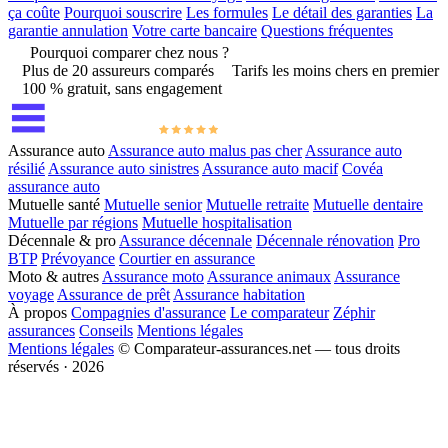
ça coûte
Pourquoi souscrire
Les formules
Le détail des garanties
La
garantie annulation
Votre carte bancaire
Questions fréquentes
Pourquoi comparer chez nous ?
Plus de 20 assureurs comparés
Tarifs les moins chers en premier
100 % gratuit, sans engagement
Assurance auto
Assurance auto malus pas cher
Assurance auto
résilié
Assurance auto sinistres
Assurance auto macif
Covéa
assurance auto
Mutuelle santé
Mutuelle senior
Mutuelle retraite
Mutuelle dentaire
Mutuelle par régions
Mutuelle hospitalisation
Décennale & pro
Assurance décennale
Décennale rénovation
Pro
BTP
Prévoyance
Courtier en assurance
Moto & autres
Assurance moto
Assurance animaux
Assurance
voyage
Assurance de prêt
Assurance habitation
À propos
Compagnies d'assurance
Le comparateur
Zéphir
assurances
Conseils
Mentions légales
Mentions légales
© Comparateur-assurances.net — tous droits
réservés · 2026