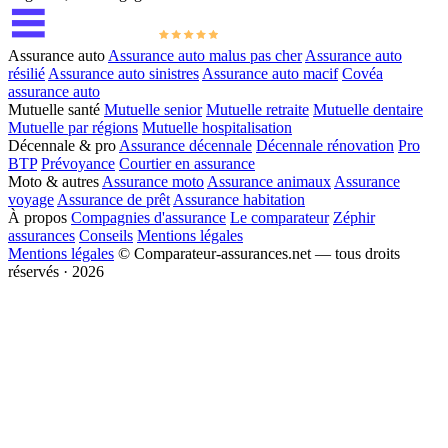
Assurance auto
Assurance auto malus pas cher
Assurance auto
résilié
Assurance auto sinistres
Assurance auto macif
Covéa
assurance auto
Mutuelle santé
Mutuelle senior
Mutuelle retraite
Mutuelle dentaire
Mutuelle par régions
Mutuelle hospitalisation
Décennale & pro
Assurance décennale
Décennale rénovation
Pro
BTP
Prévoyance
Courtier en assurance
Moto & autres
Assurance moto
Assurance animaux
Assurance
voyage
Assurance de prêt
Assurance habitation
À propos
Compagnies d'assurance
Le comparateur
Zéphir
assurances
Conseils
Mentions légales
Mentions légales
© Comparateur-assurances.net — tous droits
réservés · 2026