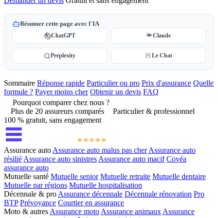
Demander un devis
Gratuit et sans engagement
Résumer cette page avec l'IA
ChatGPT
Claude
Perplexity
Le Chat
Sommaire
Réponse rapide
Particulier ou pro
Prix d'assurance
Quelle
formule ?
Payer moins cher
Obtenir un devis
FAQ
Pourquoi comparer chez nous ?
Plus de 20 assureurs comparés
Particulier & professionnel
100 % gratuit, sans engagement
Assurance auto
Assurance auto malus pas cher
Assurance auto
résilié
Assurance auto sinistres
Assurance auto macif
Covéa
assurance auto
Mutuelle santé
Mutuelle senior
Mutuelle retraite
Mutuelle dentaire
Mutuelle par régions
Mutuelle hospitalisation
Décennale & pro
Assurance décennale
Décennale rénovation
Pro
BTP
Prévoyance
Courtier en assurance
Moto & autres
Assurance moto
Assurance animaux
Assurance