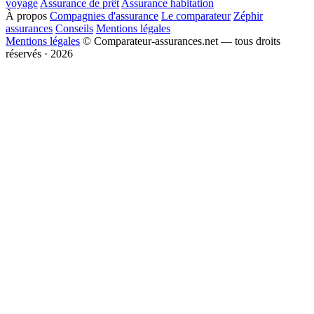
voyage
Assurance de prêt
Assurance habitation
À propos
Compagnies d'assurance
Le comparateur
Zéphir
assurances
Conseils
Mentions légales
Mentions légales
© Comparateur-assurances.net — tous droits
réservés · 2026