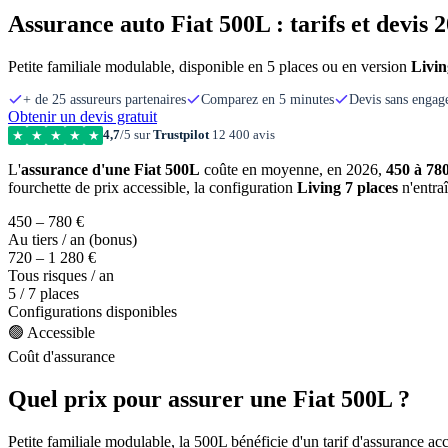
Assurance auto Fiat 500L : tarifs et devis 
Petite familiale modulable, disponible en 5 places ou en version
Livin
+ de 25 assureurs partenaires
Comparez en 5 minutes
Devis sans enga
Obtenir un devis gratuit
4,7
/5 sur
Trustpilot
12 400 avis
★
★
★
★
★
L'
assurance d'une Fiat 500L
coûte en moyenne, en 2026,
450 à 780
fourchette de prix accessible, la configuration
Living 7 places
n'entra
450 – 780 €
Au tiers / an (bonus)
720 – 1 280 €
Tous risques / an
5 / 7 places
Configurations disponibles
🟢 Accessible
Coût d'assurance
Quel prix pour assurer une Fiat 500L ?
Petite familiale modulable, la 500L bénéficie d'un tarif d'assurance acc