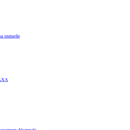
 sa mutuelle
 AXA
assureurs décennale