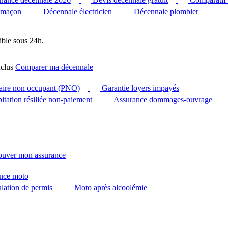
 maçon
Décennale électricien
Décennale plombier
ible sous 24h.
clus
Comparer ma décennale
taire non occupant (PNO)
Garantie loyers impayés
itation résiliée non-paiement
Assurance dommages-ouvrage
ouver mon assurance
nce moto
ation de permis
Moto après alcoolémie