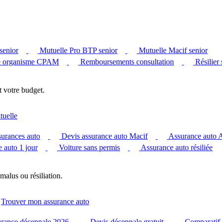
senior
Mutuelle Pro BTP senior
Mutuelle Macif senior
 organisme CPAM
Remboursements consultation
Résilier
t votre budget.
tuelle
surances auto
Devis assurance auto Macif
Assurance auto
 auto 1 jour
Voiture sans permis
Assurance auto résiliée
malus ou résiliation.
Trouver mon assurance auto
urance décennale 2026
Devis décennale gratuit
Comparatif 