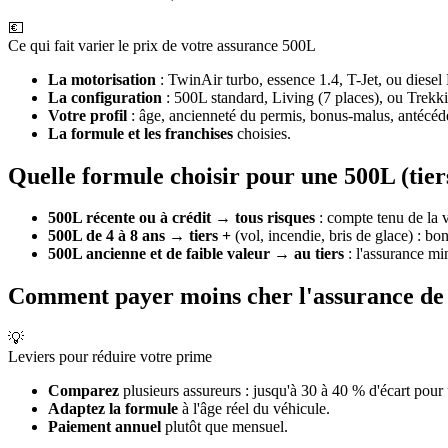
💶
Ce qui fait varier le prix de votre assurance 500L
La motorisation
: TwinAir turbo, essence 1.4, T-Jet, ou diesel 
La configuration
: 500L standard, Living (7 places), ou Trekk
Votre profil
: âge, ancienneté du permis, bonus-malus, antécéden
La formule et les franchises
choisies.
Quelle formule choisir pour une 500L (tiers
500L récente ou à crédit
→
tous risques
: compte tenu de la 
500L de 4 à 8 ans
→
tiers +
(vol, incendie, bris de glace) : b
500L ancienne et de faible valeur
→
au tiers
: l'assurance mi
Comment payer moins cher l'assurance de 
💡
Leviers pour réduire votre prime
Comparez
plusieurs assureurs : jusqu'à 30 à 40 % d'écart pour
Adaptez la formule
à l'âge réel du véhicule.
Paiement annuel
plutôt que mensuel.