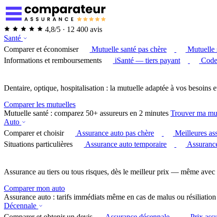
4,8/5 · 12 400 avis
Santé
Comparer et économiser
Mutuelle santé pas chère
Mutuelle 
Informations et remboursements
iSanté — tiers payant
Code
Dentaire, optique, hospitalisation : la mutuelle adaptée à vos besoins e
Comparer les mutuelles
Mutuelle santé : comparez 50+ assureurs en 2 minutes
Trouver ma mu
Auto
Comparer et choisir
Assurance auto pas chère
Meilleures as
Situations particulières
Assurance auto temporaire
Assurance
Assurance au tiers ou tous risques, dès le meilleur prix — même avec 
Comparer mon auto
Assurance auto : tarifs immédiats même en cas de malus ou résiliation
Décennale
Comparer et obtenir un devis
Assurance décennale
Prix ass