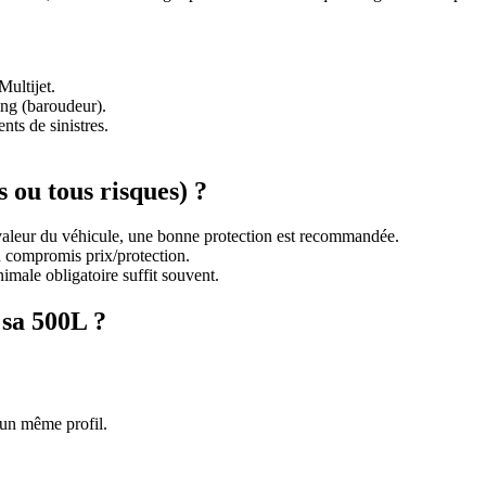
Multijet.
ing (baroudeur).
ts de sinistres.
 ou tous risques) ?
valeur du véhicule, une bonne protection est recommandée.
on compromis prix/protection.
nimale obligatoire suffit souvent.
sa 500L ?
 un même profil.