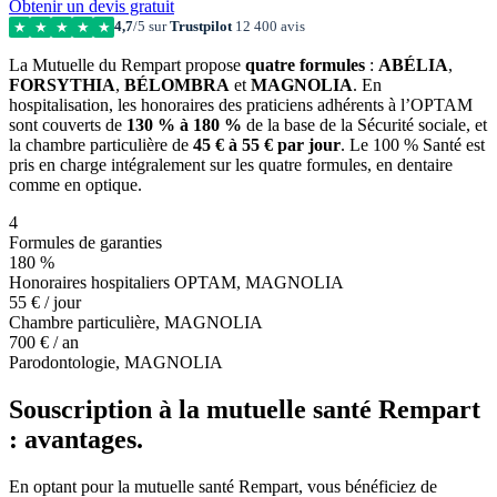
Obtenir un devis gratuit
4,7
/5 sur
Trustpilot
12 400 avis
★
★
★
★
★
La Mutuelle du Rempart propose
quatre formules
:
ABÉLIA
,
FORSYTHIA
,
BÉLOMBRA
et
MAGNOLIA
. En
hospitalisation, les honoraires des praticiens adhérents à l’OPTAM
sont couverts de
130 % à 180 %
de la base de la Sécurité sociale, et
la chambre particulière de
45 € à 55 € par jour
. Le 100 % Santé est
pris en charge intégralement sur les quatre formules, en dentaire
comme en optique.
4
Formules de garanties
180 %
Honoraires hospitaliers OPTAM, MAGNOLIA
55 € / jour
Chambre particulière, MAGNOLIA
700 € / an
Parodontologie, MAGNOLIA
Souscription à la mutuelle santé Rempart
: avantages.
En optant pour la mutuelle santé Rempart, vous bénéficiez de