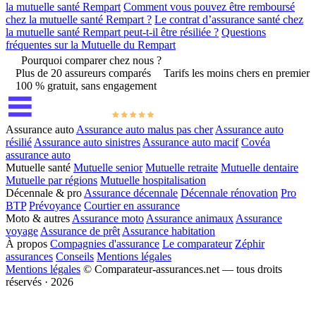
la mutuelle santé Rempart
Comment vous pouvez être remboursé
chez la mutuelle santé Rempart ?
Le contrat d’assurance santé chez
la mutuelle santé Rempart peut-t-il être résiliée ?
Questions
fréquentes sur la Mutuelle du Rempart
Pourquoi comparer chez nous ?
Plus de 20 assureurs comparés
Tarifs les moins chers en premier
100 % gratuit, sans engagement
Assurance auto
Assurance auto malus pas cher
Assurance auto
résilié
Assurance auto sinistres
Assurance auto macif
Covéa
assurance auto
Mutuelle santé
Mutuelle senior
Mutuelle retraite
Mutuelle dentaire
Mutuelle par régions
Mutuelle hospitalisation
Décennale & pro
Assurance décennale
Décennale rénovation
Pro
BTP
Prévoyance
Courtier en assurance
Moto & autres
Assurance moto
Assurance animaux
Assurance
voyage
Assurance de prêt
Assurance habitation
À propos
Compagnies d'assurance
Le comparateur
Zéphir
assurances
Conseils
Mentions légales
Mentions légales
© Comparateur-assurances.net — tous droits
réservés · 2026