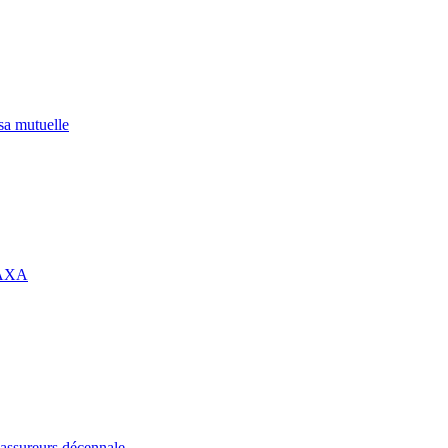
 sa mutuelle
 AXA
assureurs décennale