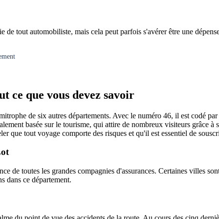
ie de tout automobiliste, mais cela peut parfois s'avérer être une dépen
gement
ut ce que vous devez savoir
limitrophe de six autres départements. Avec le numéro 46, il est codé par
ement basée sur le tourisme, qui attire de nombreux visiteurs grâce à ses
ler que tout voyage comporte des risques et qu'il est essentiel de sousc
Lot
e de toutes les grandes compagnies d'assurances. Certaines villes sont 
ns dans ce département.
alme du point de vue des accidents de la route. Au cours des cinq derni