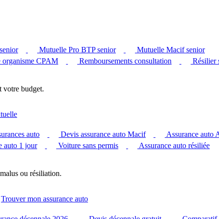
senior
Mutuelle Pro BTP senior
Mutuelle Macif senior
 organisme CPAM
Remboursements consultation
Résilier
t votre budget.
tuelle
surances auto
Devis assurance auto Macif
Assurance auto
 auto 1 jour
Voiture sans permis
Assurance auto résiliée
malus ou résiliation.
Trouver mon assurance auto
urance décennale 2026
Devis décennale gratuit
Comparatif 