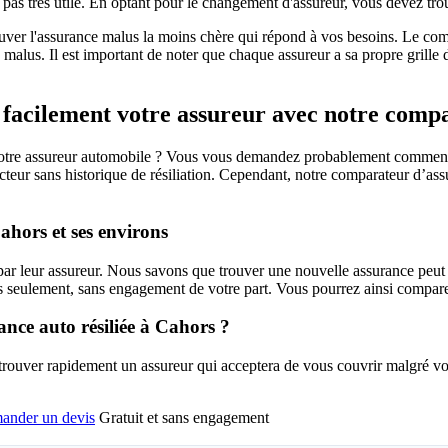
 pas très utile. En optant pour le changement d'assureur, vous devez trou
ver l'assurance malus la moins chère qui répond à vos besoins. Le comp
 malus. Il est important de noter que chaque assureur a sa propre grille 
 facilement votre assureur avec notre comp
r votre assureur automobile ? Vous vous demandez probablement comment
teur sans historique de résiliation. Cependant, notre comparateur d’assur
ahors et ses environs
par leur assureur. Nous savons que trouver une nouvelle assurance peut êt
seulement, sans engagement de votre part. Vous pourrez ainsi comparer l
nce auto résiliée à Cahors ?
 trouver rapidement un assureur qui acceptera de vous couvrir malgré votr
ander un devis
Gratuit et sans engagement