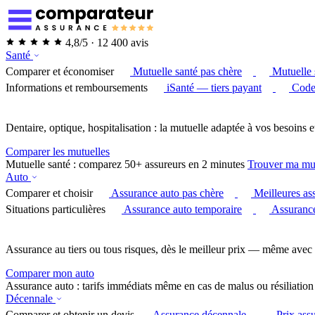
4,8/5 · 12 400 avis
Santé
Comparer et économiser
Mutuelle santé pas chère
Mutuelle 
Informations et remboursements
iSanté — tiers payant
Code
Dentaire, optique, hospitalisation : la mutuelle adaptée à vos besoins e
Comparer les mutuelles
Mutuelle santé : comparez 50+ assureurs en 2 minutes
Trouver ma mu
Auto
Comparer et choisir
Assurance auto pas chère
Meilleures as
Situations particulières
Assurance auto temporaire
Assurance
Assurance au tiers ou tous risques, dès le meilleur prix — même avec 
Comparer mon auto
Assurance auto : tarifs immédiats même en cas de malus ou résiliation
Décennale
Comparer et obtenir un devis
Assurance décennale
Prix ass