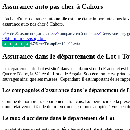
Assurance auto pas cher à Cahors
L'achat d'une assurance automobile est une étape importante dans la v
assurance auto pas cher à Cahors.
+ de 25 assureurs partenaires
Comparez en 5 minutes
Devis sans enga
Obtenir un devis gratuit
4,7
/5 sur
Trustpilot
12 400 avis
★
★
★
★
★
Assurance dans le département de Lot : To
Le département de Lot est situé dans le sud-ouest de la France et est 
Quercy Blanc, la Vallée du Lot et le Ségala. Son économie est principal
sauvages ainsi que ses musées. Cependant, il est important de se rappe
Les compagnies d'assurance dans le département de 
Comme de nombreux départements français, Lot bénéficie de la présenc
donc relativement facile de trouver une assurance adaptée à vos besoi
Le taux d'accidents dans le département de Lot
Les statistiques montrent que le département de Lot est relativement c