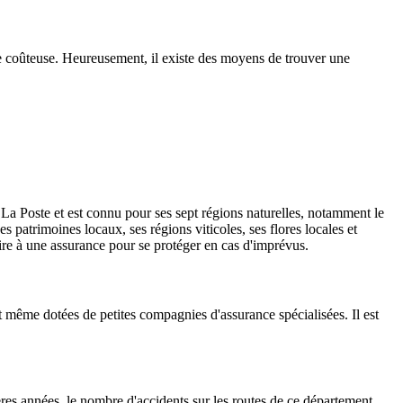
se coûteuse. Heureusement, il existe des moyens de trouver une
 La Poste et est connu pour ses sept régions naturelles, notamment le
 patrimoines locaux, ses régions viticoles, ses flores locales et
rire à une assurance pour se protéger en cas d'imprévus.
même dotées de petites compagnies d'assurance spécialisées. Il est
ères années, le nombre d'accidents sur les routes de ce département