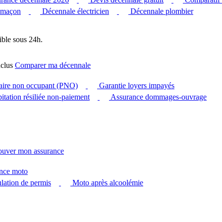
 maçon
Décennale électricien
Décennale plombier
ible sous 24h.
clus
Comparer ma décennale
taire non occupant (PNO)
Garantie loyers impayés
itation résiliée non-paiement
Assurance dommages-ouvrage
ouver mon assurance
nce moto
ation de permis
Moto après alcoolémie