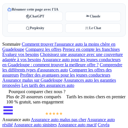
Résumer cette page avec l'IA
ChatGPT
Claude
Perplexity
Le Chat
Sommaire
Comment trouver l'assurance auto la moins chère en
Guadeloupe
Comparez les offres
Prenez en compte les franchises
Évaluez vos besoins
Choisissez une assurance avec une couverture
adaptée à vos besoins
Assurance auto pour les jeunes conducteurs
en Guadeloupe : comment trouver la meilleure offre ?
Comprendre
les différents types d'assurances auto
Comparer les offres des
assureurs
Profiter des avantages pour les jeunes conducteurs
Assurance malus sur Guadeloupe
Assurances auto les garanties
proposées
Les tarifs des assurances auto
Pourquoi comparer chez nous ?
Plus de 20 assureurs comparés
Tarifs les moins chers en premier
100 % gratuit, sans engagement
Assurance auto
Assurance auto malus pas cher
Assurance auto
résilié
Assurance auto sinistres
Assurance auto macif
Covéa