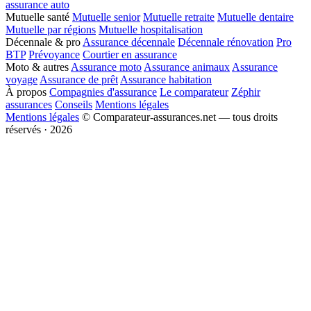
assurance auto
Mutuelle santé
Mutuelle senior
Mutuelle retraite
Mutuelle dentaire
Mutuelle par régions
Mutuelle hospitalisation
Décennale & pro
Assurance décennale
Décennale rénovation
Pro
BTP
Prévoyance
Courtier en assurance
Moto & autres
Assurance moto
Assurance animaux
Assurance
voyage
Assurance de prêt
Assurance habitation
À propos
Compagnies d'assurance
Le comparateur
Zéphir
assurances
Conseils
Mentions légales
Mentions légales
© Comparateur-assurances.net — tous droits
réservés · 2026