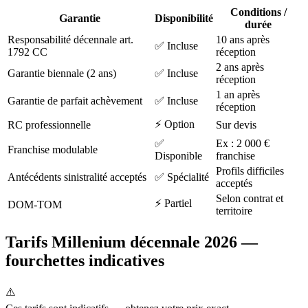
Conditions /
Garantie
Disponibilité
durée
Responsabilité décennale art.
10 ans après
✅ Incluse
1792 CC
réception
2 ans après
Garantie biennale (2 ans)
✅ Incluse
réception
1 an après
Garantie de parfait achèvement
✅ Incluse
réception
⚡ Option
RC professionnelle
Sur devis
✅
Ex : 2 000 €
Franchise modulable
Disponible
franchise
Profils difficiles
Antécédents sinistralité acceptés
✅ Spécialité
acceptés
Selon contrat et
⚡ Partiel
DOM-TOM
territoire
Tarifs Millenium décennale 2026 —
fourchettes indicatives
⚠️