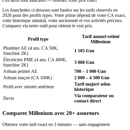
Ces tarifs sont indicatifs — obtenez votre prix exact
Les fourchettes ci-dessous sont basées sur les tarifs observés en
2026 pour des profils types. Votre prime dépend de votre CA exact,
votre historique sinistral, votre ancienneté et vos activités précises.
Comparez via notre outil pour obtenir le vrai prix.
Tarif annuel estimé
Profil type
Millenium
Plombier AE (4 ans, CA 50K,
1 105 €/an
franchise 2K)
Électricien PME (4 ans, CA 400K,
3 088 €/an
franchise 2K)
Artisan peintre AE
700 – 1 000 €/an
Artisan maçon (CA 100K)
2 000 – 4 500 €/an
Tarif majoré selon
Profil avec sinistre antérieur
historique
Via comparateur ou
Devis
contact direct
Comparez Millenium avec 20+ assureurs
Obtenez votre tarif exact en 3 minutes — sans engagement