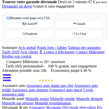
Trouvez votre garantie décennale
Devis en 2 minutes
67 €
par mois
Demander un devis
Gratuit et sans engagement
Résumer cette page avec l'IA
ChatGPT
Claude
Perplexity
Le Chat
Sommaire
Avis global
Points forts / faibles
Tableau des garanties
Tarifs 2026
Avis clients
📄 Lettres à télécharger
Contact Millenium
Résilier son contrat
Comparer Millenium vs 20+ assureurs
Tarifs réels personnalisés
100 % gratuit, sans engagement
Attestation possible sous 24h
Économisez jusqu\'à 40 %
Assurance auto
Assurance auto malus pas cher
Assurance auto
résilié
Assurance auto sinistres
Assurance auto macif
Covéa
assurance auto
Mutuelle santé
Mutuelle senior
Mutuelle retraite
Mutuelle dentaire
Mutuelle par régions
Mutuelle hospitalisation
Décennale & pro
Assurance décennale
Décennale rénovation
Pro