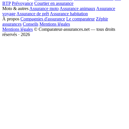
BTP
Prévoyance
Courtier en assurance
Moto & autres
Assurance moto
Assurance animaux
Assurance
voyage
Assurance de prêt
Assurance habitation
À propos
Compagnies d'assurance
Le comparateur
Zéphir
assurances
Conseils
Mentions légales
Mentions légales
© Comparateur-assurances.net — tous droits
réservés · 2026