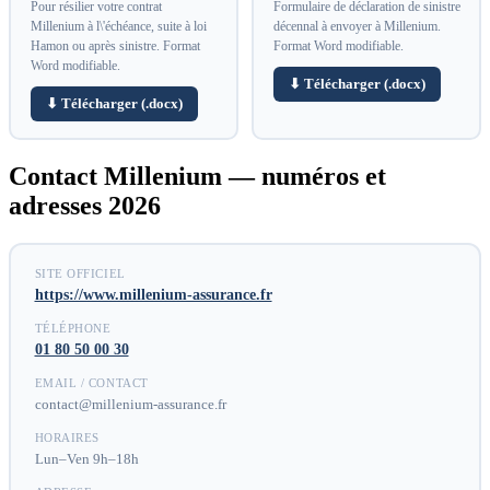
Pour résilier votre contrat
Formulaire de déclaration de sinistre
Millenium à l\'échéance, suite à loi
décennal à envoyer à Millenium.
Hamon ou après sinistre. Format
Format Word modifiable.
Word modifiable.
⬇ Télécharger (.docx)
⬇ Télécharger (.docx)
Contact Millenium — numéros et
adresses 2026
SITE OFFICIEL
https://www.millenium-assurance.fr
TÉLÉPHONE
01 80 50 00 30
EMAIL / CONTACT
contact@millenium-assurance.fr
HORAIRES
Lun–Ven 9h–18h