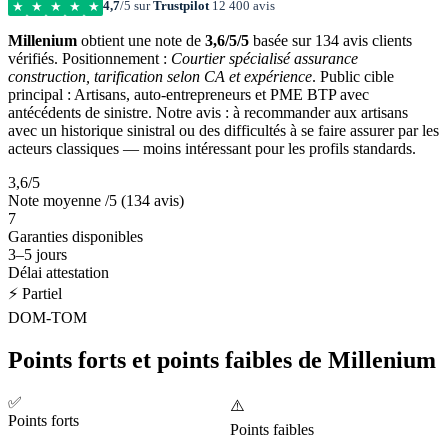
4,7
/5 sur
Trustpilot
12 400 avis
★
★
★
★
★
Millenium
obtient une note de
3,6/5/5
basée sur 134 avis clients
vérifiés. Positionnement :
Courtier spécialisé assurance
construction, tarification selon CA et expérience
. Public cible
principal : Artisans, auto-entrepreneurs et PME BTP avec
antécédents de sinistre. Notre avis : à recommander aux artisans
avec un historique sinistral ou des difficultés à se faire assurer par les
acteurs classiques — moins intéressant pour les profils standards.
3,6/5
Note moyenne /5 (134 avis)
7
Garanties disponibles
3–5 jours
Délai attestation
⚡ Partiel
DOM-TOM
Points forts et points faibles de Millenium
✅
⚠️
Points forts
Points faibles