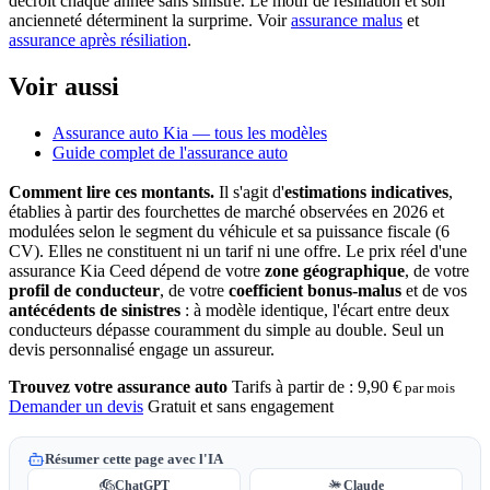
décroît chaque année sans sinistre. Le motif de résiliation et son
ancienneté déterminent la surprime. Voir
assurance malus
et
assurance après résiliation
.
Voir aussi
Assurance auto Kia — tous les modèles
Guide complet de l'assurance auto
Comment lire ces montants.
Il s'agit d'
estimations indicatives
,
établies à partir des fourchettes de marché observées en 2026 et
modulées selon le segment du véhicule et sa puissance fiscale (6
CV). Elles ne constituent ni un tarif ni une offre. Le prix réel d'une
assurance Kia Ceed dépend de votre
zone géographique
, de votre
profil de conducteur
, de votre
coefficient bonus-malus
et de vos
antécédents de sinistres
: à modèle identique, l'écart entre deux
conducteurs dépasse couramment du simple au double. Seul un
devis personnalisé engage un assureur.
Trouvez votre assurance auto
Tarifs à partir de :
9,90 €
par mois
Demander un devis
Gratuit et sans engagement
Résumer cette page avec l'IA
ChatGPT
Claude