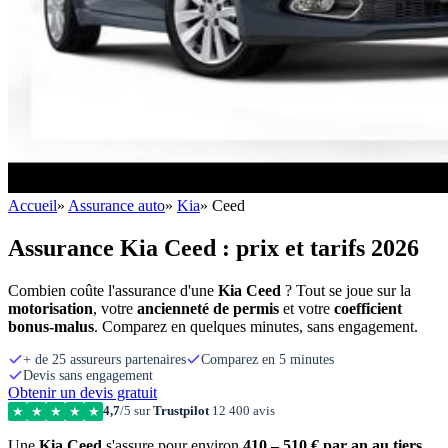
Accueil
»
Assurance auto
»
Kia
»
Ceed
Assurance Kia Ceed : prix et tarifs 2026
Combien coûte l'assurance d'une
Kia Ceed
? Tout se joue sur la
motorisation
, votre
ancienneté de permis
et votre
coefficient
bonus-malus
. Comparez en quelques minutes, sans engagement.
+ de 25 assureurs partenaires
Comparez en 5 minutes
Devis sans engagement
Obtenir un devis gratuit
4,7
/5 sur
Trustpilot
12 400 avis
★
★
★
★
★
Une
Kia Ceed
s'assure pour environ
410 – 510 € par an au tiers
,