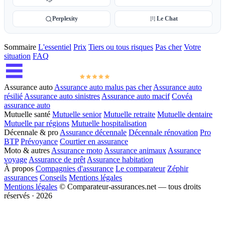
Perplexity
Le Chat
Sommaire
L'essentiel
Prix
Tiers ou tous risques
Pas cher
Votre
situation
FAQ
Assurance auto
Assurance auto malus pas cher
Assurance auto
résilié
Assurance auto sinistres
Assurance auto macif
Covéa
assurance auto
Mutuelle santé
Mutuelle senior
Mutuelle retraite
Mutuelle dentaire
Mutuelle par régions
Mutuelle hospitalisation
Décennale & pro
Assurance décennale
Décennale rénovation
Pro
BTP
Prévoyance
Courtier en assurance
Moto & autres
Assurance moto
Assurance animaux
Assurance
voyage
Assurance de prêt
Assurance habitation
À propos
Compagnies d'assurance
Le comparateur
Zéphir
assurances
Conseils
Mentions légales
Mentions légales
© Comparateur-assurances.net — tous droits
réservés · 2026