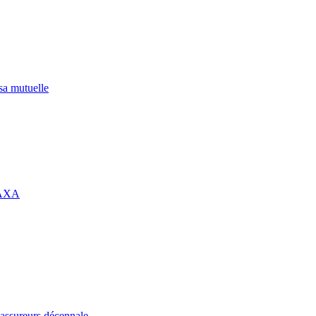
 sa mutuelle
 AXA
assureurs décennale