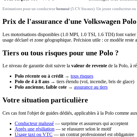
Estimations pour un conducteur
bonussé
(5 CV fiscaux). Un jeune conducteur ou u
Prix de l'assurance d'une Volkswagen Polo
Les motorisations disponibles (1.0 MPI, 1.0 TSI, 1.6 TDI) font varier 
usage déclaré et zone géographique. Précision utile : ce modèle reste 
Tiers ou tous risques pour une Polo ?
Le niveau de garantie doit suivre la
valeur de revente
de la Polo, à r
Polo récente ou à crédit
→
tous risques
Polo de 4 à 8 ans
→ tiers étendu (vol, incendie, bris de glace)
Polo ancienne, faible cote
→
assurance au tiers
Votre situation particulière
Ces cas font l'objet de guides dédiés, applicables à la Polo comme aux
Conducteur malussé
— surprime et assureurs qui acceptent
Après une résiliation
— se réassurer selon le motif
Usage taxi ou VTC
— un contrat professionnel est obligatoire