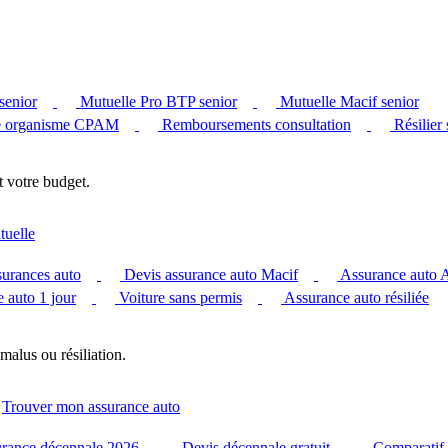
senior
Mutuelle Pro BTP senior
Mutuelle Macif senior
 organisme CPAM
Remboursements consultation
Résilier
t votre budget.
tuelle
surances auto
Devis assurance auto Macif
Assurance auto
 auto 1 jour
Voiture sans permis
Assurance auto résiliée
malus ou résiliation.
Trouver mon assurance auto
urance décennale 2026
Devis décennale gratuit
Comparatif 