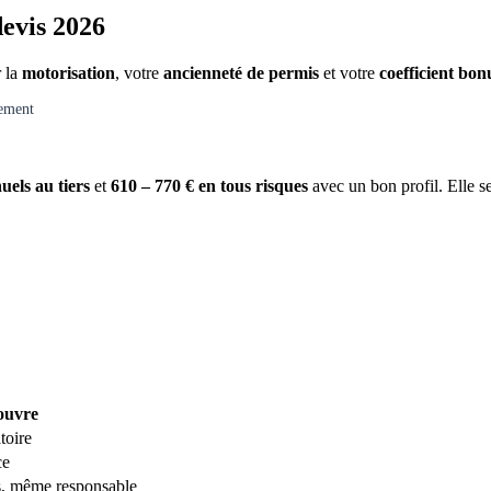
devis 2026
r la
motorisation
, votre
ancienneté de permis
et votre
coefficient bo
gement
uels au tiers
et
610 – 770 € en tous risques
avec un bon profil. Elle se
couvre
toire
ce
s, même responsable