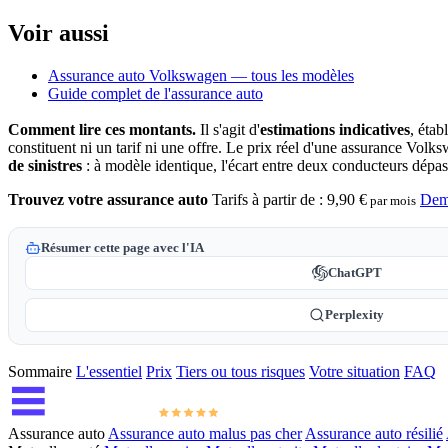
Voir aussi
Assurance auto Volkswagen — tous les modèles
Guide complet de l'assurance auto
Comment lire ces montants.
Il s'agit d'
estimations indicatives
, étab
constituent ni un tarif ni une offre. Le prix réel d'une assurance Vo
de sinistres
: à modèle identique, l'écart entre deux conducteurs dép
Trouvez votre assurance auto
Tarifs à partir de :
9,90 €
Dem
par mois
Résumer cette page avec l'IA
ChatGPT
Perplexity
Sommaire
L'essentiel
Prix
Tiers ou tous risques
Votre situation
FAQ
Assurance auto
Assurance auto malus pas cher
Assurance auto résilié