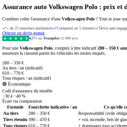
Assurance auto Volkswagen Polo : prix et 
Combien coûte l'assurance d'une
Volkswagen Polo
? Tout se joue su
+ de 25 assureurs partenaires
Comparez en 5 minutes
Devis sans enga
Obtenir un devis gratuit
4,7
/5 sur
Trustpilot
12 400 avis
★
★
★
★
★
Pour une
Volkswagen Polo
, comptez à titre indicatif
280 – 350 € ann
assureurs la classent parmi les véhicules les moins risqués.
280 – 350 €
Au tiers / an (indicatif)
610 – 770 €
Tous risques / an (indicatif)
🟢 Économique
Coût d'assurance du modèle
−30 à −40 %
Écart via comparaison
Formule
Fourchette indicative / an
Ce qu'elle 
Au tiers
280 – 350 €
Responsabilité civile obliga
Tiers étendu
390 – 470 €
+ vol, incendie, bris de gla
Tous risques
610 – 770 €
+ dommages tous accident