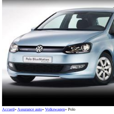
Accueil
»
Assurance auto
»
Volkswagen
»
Polo