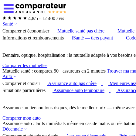
4,8/5 · 12 400 avis
Santé
Comparer et économiser
Mutuelle santé pas chère
Mutuelle 
Informations et remboursements
iSanté — tiers payant
Code
Dentaire, optique, hospitalisation : la mutuelle adaptée à vos besoins e
Comparer les mutuelles
Mutuelle santé : comparez 50+ assureurs en 2 minutes
Trouver ma mu
Auto
Comparer et choisir
Assurance auto pas chère
Meilleures as
Situations particulières
Assurance auto temporaire
Assurance
Assurance au tiers ou tous risques, dès le meilleur prix — même avec 
Comparer mon auto
Assurance auto : tarifs immédiats même en cas de malus ou résiliation
Décennale
Comparer et obtenir un devis
Assurance décennale
Prix ass