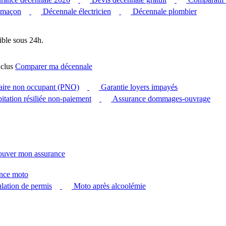
 maçon
Décennale électricien
Décennale plombier
ible sous 24h.
clus
Comparer ma décennale
taire non occupant (PNO)
Garantie loyers impayés
itation résiliée non-paiement
Assurance dommages-ouvrage
ouver mon assurance
nce moto
ation de permis
Moto après alcoolémie