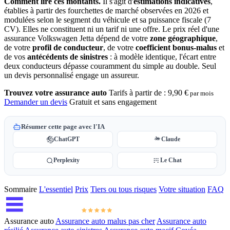
Comment lire ces montants.
Il s'agit d'
estimations indicatives
,
établies à partir des fourchettes de marché observées en 2026 et
modulées selon le segment du véhicule et sa puissance fiscale (7
CV). Elles ne constituent ni un tarif ni une offre. Le prix réel d'une
assurance Volkswagen Jetta dépend de votre
zone géographique
,
de votre
profil de conducteur
, de votre
coefficient bonus-malus
et
de vos
antécédents de sinistres
: à modèle identique, l'écart entre
deux conducteurs dépasse couramment du simple au double. Seul
un devis personnalisé engage un assureur.
Trouvez votre assurance auto
Tarifs à partir de :
9,90 €
par mois
Demander un devis
Gratuit et sans engagement
Résumer cette page avec l'IA
ChatGPT
Claude
Perplexity
Le Chat
Sommaire
L'essentiel
Prix
Tiers ou tous risques
Votre situation
FAQ
Assurance auto
Assurance auto malus pas cher
Assurance auto