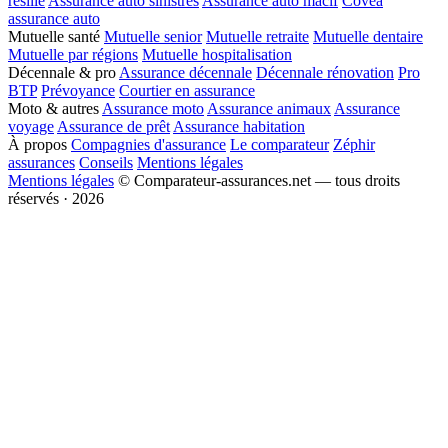
résilié
Assurance auto sinistres
Assurance auto macif
Covéa
assurance auto
Mutuelle santé
Mutuelle senior
Mutuelle retraite
Mutuelle dentaire
Mutuelle par régions
Mutuelle hospitalisation
Décennale & pro
Assurance décennale
Décennale rénovation
Pro
BTP
Prévoyance
Courtier en assurance
Moto & autres
Assurance moto
Assurance animaux
Assurance
voyage
Assurance de prêt
Assurance habitation
À propos
Compagnies d'assurance
Le comparateur
Zéphir
assurances
Conseils
Mentions légales
Mentions légales
© Comparateur-assurances.net — tous droits
réservés · 2026