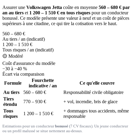
Assurer une
Volkswagen Jetta
coûte en moyenne
560 – 680 € par
an au tiers
et
1 200 – 1 510 € en tous risques
pour un conducteur
bonussé. Ce modèle présente une valeur à neuf et un coût de pièces
supérieurs à une citadine, ce qui tire la cotisation vers le haut.
560 – 680 €
Au tiers / an (indicatif)
1 200 – 1 510 €
Tous risques / an (indicatif)
🟡 Modéré
Coût d'assurance du modèle
−30 à −40 %
Écart via comparaison
Fourchette
Formule
Ce qu'elle couvre
indicative / an
Au tiers
560 – 680 €
Responsabilité civile obligatoire
Tiers
770 – 930 €
+ vol, incendie, bris de glace
étendu
Tous
+ dommages tous accidents, même
1 200 – 1 510 €
risques
responsable
Estimations pour un conducteur
bonussé
(7 CV fiscaux). Un jeune conducteur
ou un profil malussé se situe nettement au-dessus.