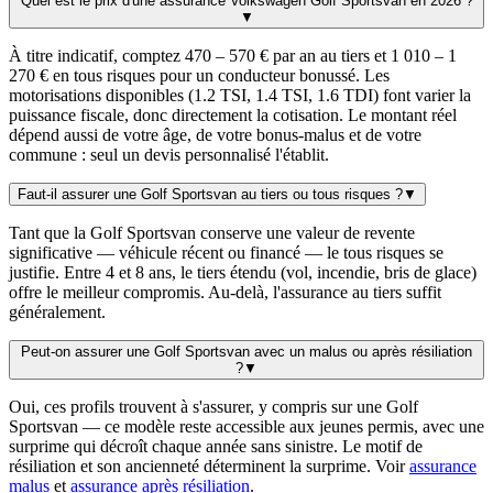
Quel est le prix d'une assurance Volkswagen Golf Sportsvan en 2026 ?
▼
À titre indicatif, comptez 470 – 570 € par an au tiers et 1 010 – 1
270 € en tous risques pour un conducteur bonussé. Les
motorisations disponibles (1.2 TSI, 1.4 TSI, 1.6 TDI) font varier la
puissance fiscale, donc directement la cotisation. Le montant réel
dépend aussi de votre âge, de votre bonus-malus et de votre
commune : seul un devis personnalisé l'établit.
Faut-il assurer une Golf Sportsvan au tiers ou tous risques ?
▼
Tant que la Golf Sportsvan conserve une valeur de revente
significative — véhicule récent ou financé — le tous risques se
justifie. Entre 4 et 8 ans, le tiers étendu (vol, incendie, bris de glace)
offre le meilleur compromis. Au-delà, l'assurance au tiers suffit
généralement.
Peut-on assurer une Golf Sportsvan avec un malus ou après résiliation
?
▼
Oui, ces profils trouvent à s'assurer, y compris sur une Golf
Sportsvan — ce modèle reste accessible aux jeunes permis, avec une
surprime qui décroît chaque année sans sinistre. Le motif de
résiliation et son ancienneté déterminent la surprime. Voir
assurance
malus
et
assurance après résiliation
.