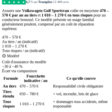
4,7
/5 sur
Trustpilot
12 400 avis
★
★
★
★
★
Assurer une
Volkswagen Golf Sportsvan
coûte en moyenne
470 –
570 € par an au tiers
et
1 010 – 1 270 € en tous risques
pour un
conducteur bonussé. Ce modèle présente un usage familial
généralement prudent, compensé par un coût de réparation
supérieur.
470 – 570 €
Au tiers / an (indicatif)
1 010 – 1 270 €
Tous risques / an (indicatif)
🟡 Modéré
Coût d'assurance du modèle
−30 à −40 %
Écart via comparaison
Fourchette
Formule
Ce qu'elle couvre
indicative / an
Au tiers
470 – 570 €
Responsabilité civile obligatoire
Tiers
650 – 780 €
+ vol, incendie, bris de glace
étendu
Tous
+ dommages tous accidents, même
1 010 – 1 270 €
risques
responsable