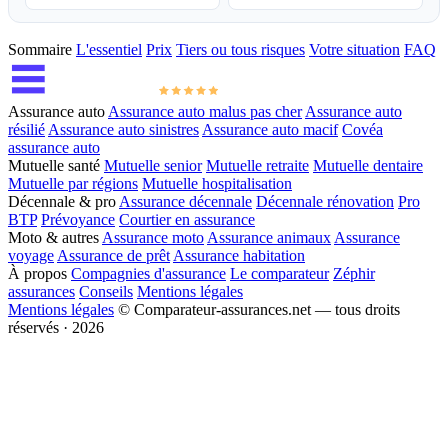
Sommaire
L'essentiel
Prix
Tiers ou tous risques
Votre situation
FAQ
Assurance auto
Assurance auto malus pas cher
Assurance auto
résilié
Assurance auto sinistres
Assurance auto macif
Covéa
assurance auto
Mutuelle santé
Mutuelle senior
Mutuelle retraite
Mutuelle dentaire
Mutuelle par régions
Mutuelle hospitalisation
Décennale & pro
Assurance décennale
Décennale rénovation
Pro
BTP
Prévoyance
Courtier en assurance
Moto & autres
Assurance moto
Assurance animaux
Assurance
voyage
Assurance de prêt
Assurance habitation
À propos
Compagnies d'assurance
Le comparateur
Zéphir
assurances
Conseils
Mentions légales
Mentions légales
© Comparateur-assurances.net — tous droits
réservés · 2026