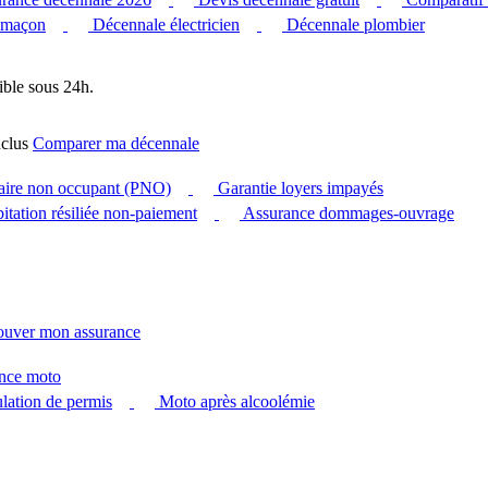
 maçon
Décennale électricien
Décennale plombier
ible sous 24h.
clus
Comparer ma décennale
taire non occupant (PNO)
Garantie loyers impayés
itation résiliée non-paiement
Assurance dommages-ouvrage
ouver mon assurance
nce moto
ation de permis
Moto après alcoolémie