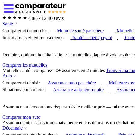
4,8/5 · 12 400 avis
Santé
Comparer et économiser
Mutuelle santé pas chère
Mutuelle 
Informations et remboursements
iSanté — tiers payant
Code
Dentaire, optique, hospitalisation : la mutuelle adaptée à vos besoins e
Comparer les mutuelles
Mutuelle santé : comparez 50+ assureurs en 2 minutes
Trouver ma mu
Auto
Comparer et choisir
Assurance auto pas chère
Meilleures as
Situations particulières
Assurance auto temporaire
Assurance
Assurance au tiers ou tous risques, dès le meilleur prix — même avec 
Comparer mon auto
Assurance auto : tarifs immédiats même en cas de malus ou résiliation
Décennale
Comparer et obtenir un devis
Assurance décennale
Prix ass