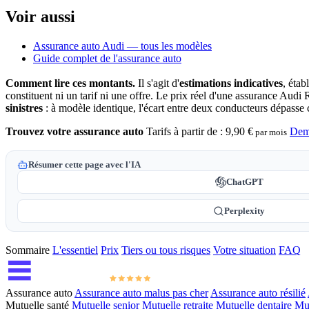
Voir aussi
Assurance auto Audi — tous les modèles
Guide complet de l'assurance auto
Comment lire ces montants.
Il s'agit d'
estimations indicatives
, étab
constituent ni un tarif ni une offre. Le prix réel d'une assurance Aud
sinistres
: à modèle identique, l'écart entre deux conducteurs dépass
Trouvez votre assurance auto
Tarifs à partir de :
9,90 €
Dem
par mois
Résumer cette page avec l'IA
ChatGPT
Perplexity
Sommaire
L'essentiel
Prix
Tiers ou tous risques
Votre situation
FAQ
Assurance auto
Assurance auto malus pas cher
Assurance auto résilié
Mutuelle santé
Mutuelle senior
Mutuelle retraite
Mutuelle dentaire
Mut