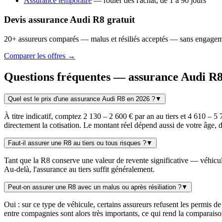
Assurance temporaire
— rouler dès l'achat, de 1 à 90 jours
Devis assurance Audi R8 gratuit
20+ assureurs comparés — malus et résiliés acceptés — sans engage
Comparer les offres →
Questions fréquentes — assurance Audi R
Quel est le prix d'une assurance Audi R8 en 2026 ?
▼
À titre indicatif, comptez 2 130 – 2 600 € par an au tiers et 4 610 – 
directement la cotisation. Le montant réel dépend aussi de votre âge, 
Faut-il assurer une R8 au tiers ou tous risques ?
▼
Tant que la R8 conserve une valeur de revente significative — véhicule 
Au-delà, l'assurance au tiers suffit généralement.
Peut-on assurer une R8 avec un malus ou après résiliation ?
▼
Oui : sur ce type de véhicule, certains assureurs refusent les permis de
entre compagnies sont alors très importants, ce qui rend la comparaiso