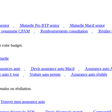
senior
Mutuelle Pro BTP senior
Mutuelle Macif senior
 organisme CPAM
Remboursements consultation
Résilier
t votre budget.
tuelle
surances auto
Devis assurance auto Macif
Assurance auto
 auto 1 jour
Voiture sans permis
Assurance auto résiliée
malus ou résiliation.
Trouver mon assurance auto
urance décennale 2026
Devis décennale gratuit
Comparatif 