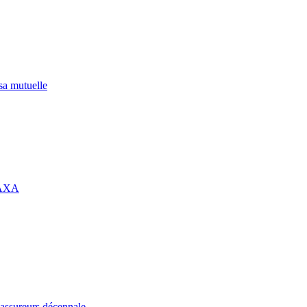
 sa mutuelle
 AXA
assureurs décennale