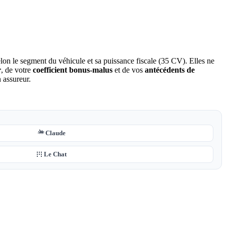
elon le segment du véhicule et sa puissance fiscale (35 CV). Elles ne
r
, de votre
coefficient bonus-malus
et de vos
antécédents de
 assureur.
Claude
Le Chat