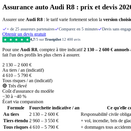
Assurance auto Audi R8 : prix et devis 202
Assurer une
Audi R8
: le tarif varie fortement selon la
version choisi
+ de 25 assureurs partenaires
Comparez en 5 minutes
Devis sans enga
Obtenir un devis gratuit
4,7
/5 sur
Trustpilot
12 400 avis
★
★
★
★
★
Pour une
Audi R8
, comptez à titre indicatif
2 130 – 2 600 € annuels 
fait l'un des profils les plus chers à assurer.
2 130 – 2 600 €
Au tiers / an (indicatif)
4 610 – 5 790 €
Tous risques / an (indicatif)
🔴 Très élevé
Coût d'assurance du modèle
−30 à −40 %
Écart via comparaison
Formule
Fourchette indicative / an
Ce qu'elle 
Au tiers
2 130 – 2 600 €
Responsabilité civile obliga
Tiers étendu
2 960 – 3 550 €
+ vol, incendie, bris de gla
Tous risques
4 610 – 5 790 €
+ dommages tous accident