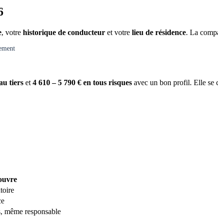
6
e
, votre
historique de conducteur
et votre
lieu de résidence
. La compa
gement
au tiers
et
4 610 – 5 790 € en tous risques
avec un bon profil. Elle se 
couvre
toire
ce
s, même responsable