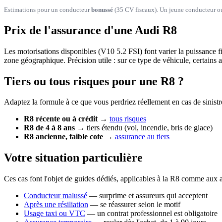
Estimations pour un conducteur
bonussé
(35 CV fiscaux). Un jeune conducteur ou 
Prix de l'assurance d'une Audi R8
Les motorisations disponibles (V10 5.2 FSI) font varier la puissance f
zone géographique. Précision utile : sur ce type de véhicule, certains
Tiers ou tous risques pour une R8 ?
Adaptez la formule à ce que vous perdriez réellement en cas de sinistre
R8 récente ou à crédit
→
tous risques
R8 de 4 à 8 ans
→ tiers étendu (vol, incendie, bris de glace)
R8 ancienne, faible cote
→
assurance au tiers
Votre situation particulière
Ces cas font l'objet de guides dédiés, applicables à la R8 comme aux 
Conducteur malussé
— surprime et assureurs qui acceptent
Après une résiliation
— se réassurer selon le motif
Usage taxi ou VTC
— un contrat professionnel est obligatoire