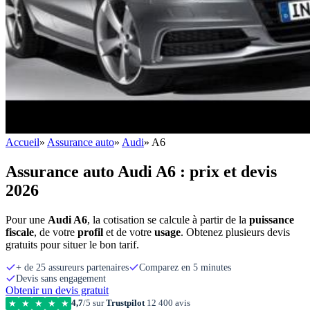
Accueil
»
Assurance auto
»
Audi
»
A6
Assurance auto Audi A6 : prix et devis
2026
Pour une
Audi A6
, la cotisation se calcule à partir de la
puissance
fiscale
, de votre
profil
et de votre
usage
. Obtenez plusieurs devis
gratuits pour situer le bon tarif.
+ de 25 assureurs partenaires
Comparez en 5 minutes
Devis sans engagement
Obtenir un devis gratuit
4,7
/5 sur
Trustpilot
12 400 avis
★
★
★
★
★