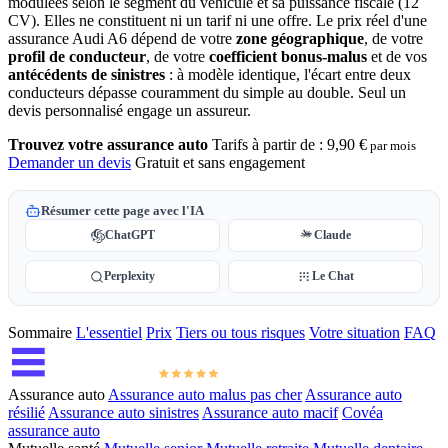
modulées selon le segment du véhicule et sa puissance fiscale (12
CV). Elles ne constituent ni un tarif ni une offre. Le prix réel d'une
assurance Audi A6 dépend de votre
zone géographique
, de votre
profil de conducteur
, de votre
coefficient bonus-malus
et de vos
antécédents de sinistres
: à modèle identique, l'écart entre deux
conducteurs dépasse couramment du simple au double. Seul un
devis personnalisé engage un assureur.
Trouvez votre assurance auto
Tarifs à partir de :
9,90 €
par mois
Demander un devis
Gratuit et sans engagement
Résumer cette page avec l'IA
ChatGPT
Claude
Perplexity
Le Chat
Sommaire
L'essentiel
Prix
Tiers ou tous risques
Votre situation
FAQ
Assurance auto
Assurance auto malus pas cher
Assurance auto
résilié
Assurance auto sinistres
Assurance auto macif
Covéa
assurance auto