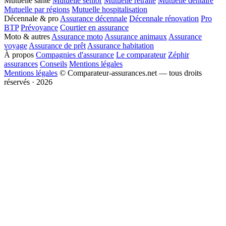
Mutuelle santé
Mutuelle senior
Mutuelle retraite
Mutuelle dentaire
Mutuelle par régions
Mutuelle hospitalisation
Décennale & pro
Assurance décennale
Décennale rénovation
Pro
BTP
Prévoyance
Courtier en assurance
Moto & autres
Assurance moto
Assurance animaux
Assurance
voyage
Assurance de prêt
Assurance habitation
À propos
Compagnies d'assurance
Le comparateur
Zéphir
assurances
Conseils
Mentions légales
Mentions légales
© Comparateur-assurances.net — tous droits
réservés · 2026