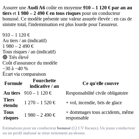
Assurer une
Audi A6
coûte en moyenne
910 – 1 120 € par an au
tiers
et
1 980 – 2 490 € en tous risques
pour un conducteur
bonussé. Ce modèle présente une valeur assurée élevée : en cas de
sinistre total, l'indemnisation est plus lourde pour l'assureur.
910 – 1 120 €
Au tiers / an (indicatif)
1 980 – 2 490 €
Tous risques / an (indicatif)
🔴 Très élevé
Coût d'assurance du modèle
−30 à −40 %
Écart via comparaison
Fourchette
Formule
Ce qu'elle couvre
indicative / an
Au tiers
910 – 1 120 €
Responsabilité civile obligatoire
Tiers
1 270 – 1 520 €
+ vol, incendie, bris de glace
étendu
Tous
+ dommages tous accidents, même
1 980 – 2 490 €
risques
responsable
Estimations pour un conducteur
bonussé
(12 CV fiscaux). Un jeune conducteur
ou un profil malussé se situe nettement au-dessus.