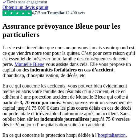
Devis sans engagement
Obtenir un devis gratuit
4,7
/5 sur
Trustpilot
12 400 avis
★
★
★
★
★
Assurance prévoyance Bleue pour les
particuliers
La vie est si incertaine que nous ne pouvons jamais savoir quand est
ce que viendra notre tour pour la quitter. C’est pour cette raison qu’il
est essentiel de préserver notre famille des conséquences de cette
perte.
Mutuelle Bleue
vous assiste dans cela. Elle vous propose un
capital ou des
indemnités forfaitaires en cas d’accident
,
d’handicap, d’hospitalisation, de décès, etc.
En ce qui concerne les accidents, vous pouvez bien évidemment
mettre en abris votre famille des résultats d’un accident, et ce en
adhérant à une protection accident de Mutuelle Bleue qui coûte à
partir de
3, 70 euro par mois
. Vous pouvez avoir un versement de
capital jusqu’à 75 000 € dans les plus courts délais en cas de décès
ou perte totale et irréversible d’autonomie après un accident. Sans
oublier bien sûr les
indemnités journalières
jusqu’à 75 € versées
dès le 3ème jour d’hospitalisation suite à un accident.
En ce qui concerne la protection hospi dédiée à l’
hospitalisation
.