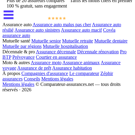
Plus de 20 assureurs comparés
Tarifs les moins chers en premier
100 % gratuit, sans engagement
Assurance auto
Assurance auto malus pas cher
Assurance auto
résilié
Assurance auto sinistres
Assurance auto macif
Covéa
assurance auto
Mutuelle santé
Mutuelle senior
Mutuelle retraite
Mutuelle dentaire
Mutuelle par régions
Mutuelle hospitalisation
Décennale & pro
Assurance décennale
Décennale rénovation
Pro
BTP
Prévoyance
Courtier en assurance
Moto & autres
Assurance moto
Assurance animaux
Assurance
voyage
Assurance de prêt
Assurance habitation
À propos
Compagnies d'assurance
Le comparateur
Zéphir
assurances
Conseils
Mentions légales
Mentions légales
© Comparateur-assurances.net — tous droits
réservés · 2026