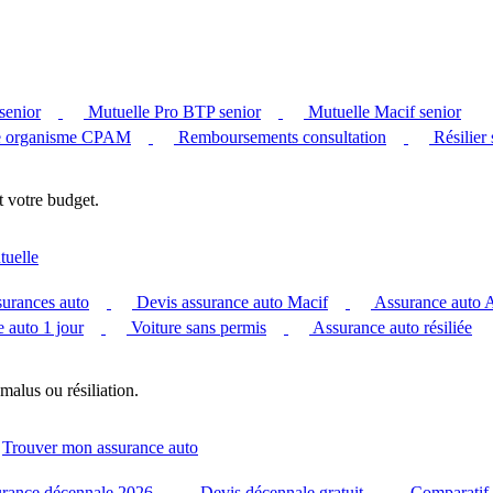
senior
Mutuelle Pro BTP senior
Mutuelle Macif senior
 organisme CPAM
Remboursements consultation
Résilier
t votre budget.
tuelle
surances auto
Devis assurance auto Macif
Assurance auto
 auto 1 jour
Voiture sans permis
Assurance auto résiliée
malus ou résiliation.
Trouver mon assurance auto
urance décennale 2026
Devis décennale gratuit
Comparatif 