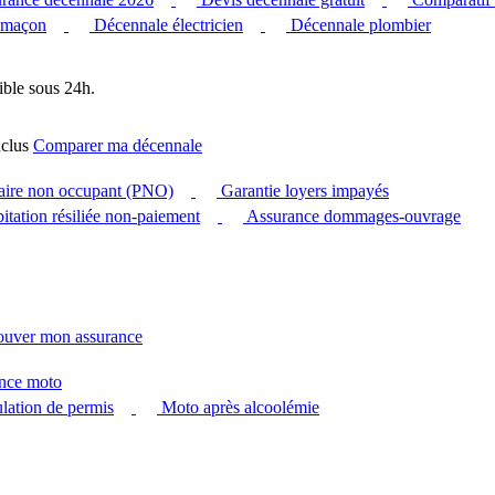
 maçon
Décennale électricien
Décennale plombier
ible sous 24h.
clus
Comparer ma décennale
taire non occupant (PNO)
Garantie loyers impayés
itation résiliée non-paiement
Assurance dommages-ouvrage
ouver mon assurance
nce moto
ation de permis
Moto après alcoolémie