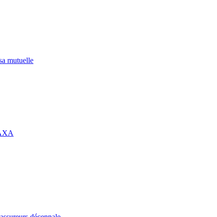
 sa mutuelle
 AXA
assureurs décennale