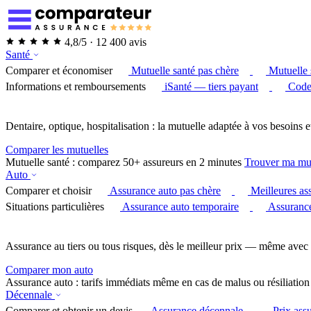
4,8/5 · 12 400 avis
Santé
Comparer et économiser
Mutuelle santé pas chère
Mutuelle 
Informations et remboursements
iSanté — tiers payant
Code
Dentaire, optique, hospitalisation : la mutuelle adaptée à vos besoins e
Comparer les mutuelles
Mutuelle santé : comparez 50+ assureurs en 2 minutes
Trouver ma mu
Auto
Comparer et choisir
Assurance auto pas chère
Meilleures as
Situations particulières
Assurance auto temporaire
Assurance
Assurance au tiers ou tous risques, dès le meilleur prix — même avec 
Comparer mon auto
Assurance auto : tarifs immédiats même en cas de malus ou résiliation
Décennale
Comparer et obtenir un devis
Assurance décennale
Prix ass