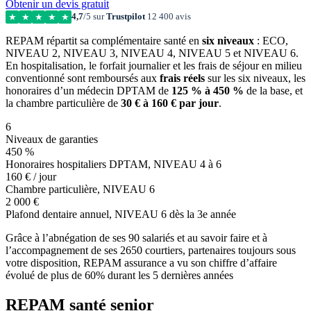
Obtenir un devis gratuit
4,7
/5 sur
Trustpilot
12 400 avis
★
★
★
★
★
REPAM répartit sa complémentaire santé en
six niveaux
: ECO,
NIVEAU 2, NIVEAU 3, NIVEAU 4, NIVEAU 5 et NIVEAU 6.
En hospitalisation, le forfait journalier et les frais de séjour en milieu
conventionné sont remboursés aux
frais réels
sur les six niveaux, les
honoraires d’un médecin DPTAM de
125 % à 450 %
de la base, et
la chambre particulière de
30 € à 160 € par jour
.
6
Niveaux de garanties
450 %
Honoraires hospitaliers DPTAM, NIVEAU 4 à 6
160 € / jour
Chambre particulière, NIVEAU 6
2 000 €
Plafond dentaire annuel, NIVEAU 6 dès la 3e année
Grâce à l’abnégation de ses 90 salariés et au savoir faire et à
l’accompagnement de ses 2650 courtiers, partenaires toujours sous
votre disposition, REPAM assurance a vu son chiffre d’affaire
évolué de plus de 60% durant les 5 dernières années
REPAM santé senior