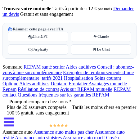
Trouvez votre mutuelle
Tarifs à partir de :
12 €
Demander
par mois
un devis
Gratuit et sans engagement
Résumer cette page avec l'IA
ChatGPT
Claude
Perplexity
Le Chat
Sommaire
REPAM santé senior
Aides auditives
Conseil : abonnez-
vous à une surcomplémentaire
Exemples de remboursements d’une
surcomplémentaire, tarifs 2021
Hospitalisation
Soins courant
Optique
Aides auditives
Dentaire
Frontalier
Avantages mutuelle
Repam
Résiliation de contrat
Avis sur REPAM mutuelle
REPAM
contact
Questions fréquentes sur les garanties REPAM
Pourquoi comparer chez nous ?
Plus de 20 assureurs comparés
Tarifs les moins chers en premier
100 % gratuit, sans engagement
Assurance auto
Assurance auto malus pas cher
Assurance auto
résilié
Assurance auto sinistres
Assurance auto macif
Covéa