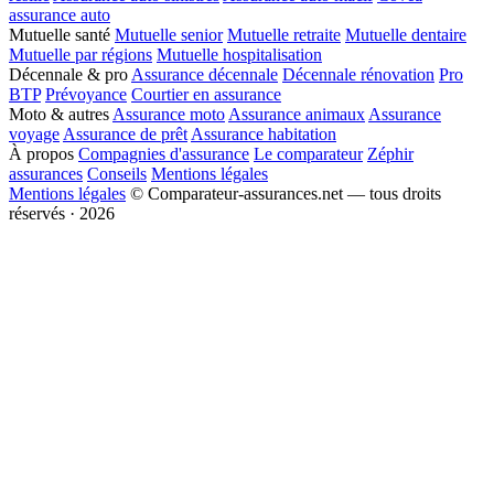
assurance auto
Mutuelle santé
Mutuelle senior
Mutuelle retraite
Mutuelle dentaire
Mutuelle par régions
Mutuelle hospitalisation
Décennale & pro
Assurance décennale
Décennale rénovation
Pro
BTP
Prévoyance
Courtier en assurance
Moto & autres
Assurance moto
Assurance animaux
Assurance
voyage
Assurance de prêt
Assurance habitation
À propos
Compagnies d'assurance
Le comparateur
Zéphir
assurances
Conseils
Mentions légales
Mentions légales
© Comparateur-assurances.net — tous droits
réservés · 2026