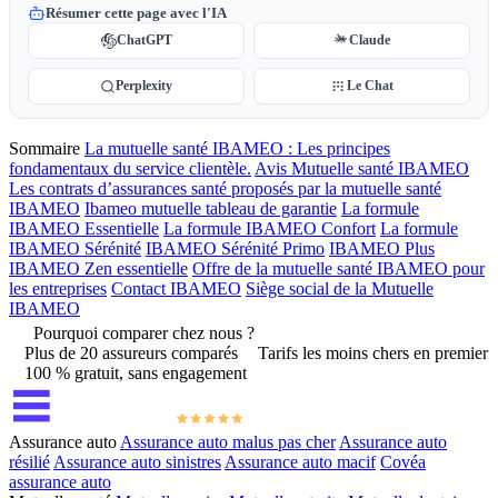
Résumer cette page avec l'IA
ChatGPT
Claude
Perplexity
Le Chat
Sommaire
La mutuelle santé IBAMEO : Les principes
fondamentaux du service clientèle.
Avis Mutuelle santé IBAMEO
Les contrats d’assurances santé proposés par la mutuelle santé
IBAMEO
Ibameo mutuelle tableau de garantie
La formule
IBAMEO Essentielle
La formule IBAMEO Confort
La formule
IBAMEO Sérénité
IBAMEO Sérénité Primo
IBAMEO Plus
IBAMEO Zen essentielle
Offre de la mutuelle santé IBAMEO pour
les entreprises
Contact IBAMEO
Siège social de la Mutuelle
IBAMEO
Pourquoi comparer chez nous ?
Plus de 20 assureurs comparés
Tarifs les moins chers en premier
100 % gratuit, sans engagement
Assurance auto
Assurance auto malus pas cher
Assurance auto
résilié
Assurance auto sinistres
Assurance auto macif
Covéa
assurance auto