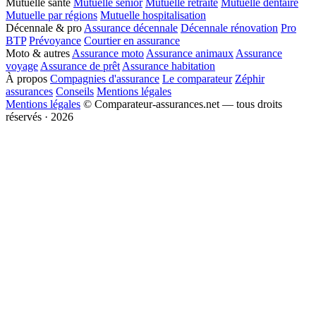
Mutuelle santé
Mutuelle senior
Mutuelle retraite
Mutuelle dentaire
Mutuelle par régions
Mutuelle hospitalisation
Décennale & pro
Assurance décennale
Décennale rénovation
Pro
BTP
Prévoyance
Courtier en assurance
Moto & autres
Assurance moto
Assurance animaux
Assurance
voyage
Assurance de prêt
Assurance habitation
À propos
Compagnies d'assurance
Le comparateur
Zéphir
assurances
Conseils
Mentions légales
Mentions légales
© Comparateur-assurances.net — tous droits
réservés · 2026