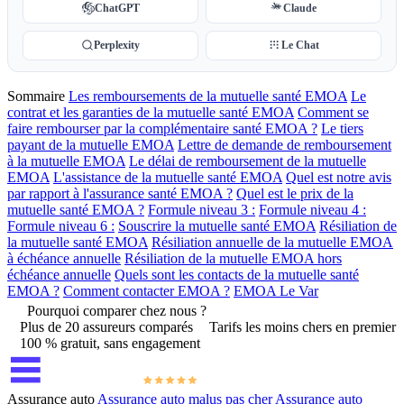
ChatGPT
Claude
Perplexity
Le Chat
Sommaire
Les remboursements de la mutuelle santé EMOA
Le
contrat et les garanties de la mutuelle santé EMOA
Comment se
faire rembourser par la complémentaire santé EMOA ?
Le tiers
payant de la mutuelle EMOA
Lettre de demande de remboursement
à la mutuelle EMOA
Le délai de remboursement de la mutuelle
EMOA
L'assistance de la mutuelle santé EMOA
Quel est notre avis
par rapport à l'assurance santé EMOA ?
Quel est le prix de la
mutuelle santé EMOA ?
Formule niveau 3 :
Formule niveau 4 :
Formule niveau 6 :
Souscrire la mutuelle santé EMOA
Résiliation de
la mutuelle santé EMOA
Résiliation annuelle de la mutuelle EMOA
à échéance annuelle
Résiliation de la mutuelle EMOA hors
échéance annuelle
Quels sont les contacts de la mutuelle santé
EMOA ?
Comment contacter EMOA ?
EMOA Le Var
Pourquoi comparer chez nous ?
Plus de 20 assureurs comparés
Tarifs les moins chers en premier
100 % gratuit, sans engagement
Assurance auto
Assurance auto malus pas cher
Assurance auto