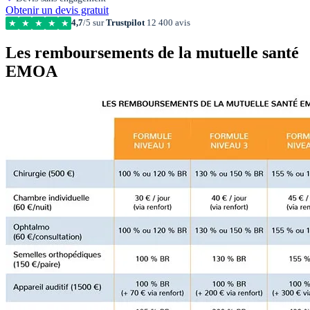
Obtenir un devis gratuit
4,7
/5 sur
Trustpilot
12 400 avis
★
★
★
★
★
Les remboursements de la mutuelle santé
EMOA