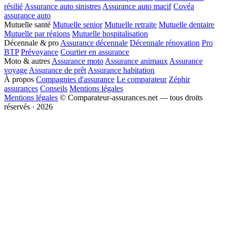
résilié
Assurance auto sinistres
Assurance auto macif
Covéa
assurance auto
Mutuelle santé
Mutuelle senior
Mutuelle retraite
Mutuelle dentaire
Mutuelle par régions
Mutuelle hospitalisation
Décennale & pro
Assurance décennale
Décennale rénovation
Pro
BTP
Prévoyance
Courtier en assurance
Moto & autres
Assurance moto
Assurance animaux
Assurance
voyage
Assurance de prêt
Assurance habitation
À propos
Compagnies d'assurance
Le comparateur
Zéphir
assurances
Conseils
Mentions légales
Mentions légales
© Comparateur-assurances.net — tous droits
réservés · 2026