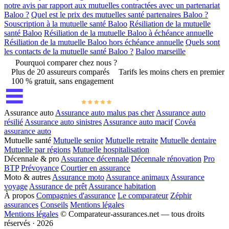
notre avis par rapport aux mutuelles contractées avec un partenariat
Baloo ?
Quel est le prix des mutuelles santé partenaires Baloo ?
Souscription à la mutuelle santé Baloo
Résiliation de la mutuelle
santé Baloo
Résiliation de la mutuelle Baloo à échéance annuelle
Résiliation de la mutuelle Baloo hors échéance annuelle
Quels sont
les contacts de la mutuelle santé Baloo ?
Baloo marseille
Pourquoi comparer chez nous ?
Plus de 20 assureurs comparés
Tarifs les moins chers en premier
100 % gratuit, sans engagement
Assurance auto
Assurance auto malus pas cher
Assurance auto
résilié
Assurance auto sinistres
Assurance auto macif
Covéa
assurance auto
Mutuelle santé
Mutuelle senior
Mutuelle retraite
Mutuelle dentaire
Mutuelle par régions
Mutuelle hospitalisation
Décennale & pro
Assurance décennale
Décennale rénovation
Pro
BTP
Prévoyance
Courtier en assurance
Moto & autres
Assurance moto
Assurance animaux
Assurance
voyage
Assurance de prêt
Assurance habitation
À propos
Compagnies d'assurance
Le comparateur
Zéphir
assurances
Conseils
Mentions légales
Mentions légales
© Comparateur-assurances.net — tous droits
réservés · 2026