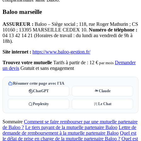
Baloo marseille
ASSUREUR :
Baloo – Siège social ; 118, rue Roger Mathurin ; CS
10160 ; 13395 MARSEILLE CEDEX 10.
Numéro de téléphone :
04 13 42 14 21 (Horaires de travail : du lundi au vendredi de 9h à
18h).
Site internet :
https://www.baloo-gestion.fr/
Trouvez votre mutuelle
Tarifs à partir de :
12 €
Demander
par mois
un devis
Gratuit et sans engagement
Résumer cette page avec l'IA
ChatGPT
Claude
Perplexity
Le Chat
Sommaire
Comment se faire rembourser par une mutuelle partenaire
de Baloo ?
Le tiers payant de la mutuelle partenaire Baloo
Lettre de
demande de remboursement à la mutuelle partenaire Baloo
Quel est
le délai de prise en charge de la mutuelle partenaire Baloo ?
Quel est