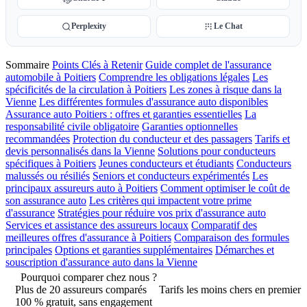
Perplexity
Le Chat
Sommaire
Points Clés à Retenir
Guide complet de l'assurance
automobile à Poitiers
Comprendre les obligations légales
Les
spécificités de la circulation à Poitiers
Les zones à risque dans la
Vienne
Les différentes formules d'assurance auto disponibles
Assurance auto Poitiers : offres et garanties essentielles
La
responsabilité civile obligatoire
Garanties optionnelles
recommandées
Protection du conducteur et des passagers
Tarifs et
devis personnalisés dans la Vienne
Solutions pour conducteurs
spécifiques à Poitiers
Jeunes conducteurs et étudiants
Conducteurs
malussés ou résiliés
Seniors et conducteurs expérimentés
Les
principaux assureurs auto à Poitiers
Comment optimiser le coût de
son assurance auto
Les critères qui impactent votre prime
d'assurance
Stratégies pour réduire vos prix d'assurance auto
Services et assistance des assureurs locaux
Comparatif des
meilleures offres d'assurance à Poitiers
Comparaison des formules
principales
Options et garanties supplémentaires
Démarches et
souscription d'assurance auto dans la Vienne
Pourquoi comparer chez nous ?
Plus de 20 assureurs comparés
Tarifs les moins chers en premier
100 % gratuit, sans engagement