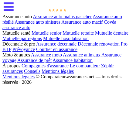
Assurance auto
Assurance auto malus pas cher
Assurance auto
résilié
Assurance auto sinistres
Assurance auto macif
Covéa
assurance auto
Mutuelle santé
Mutuelle senior
Mutuelle retraite
Mutuelle dentaire
Mutuelle par régions
Mutuelle hospitalisation
Décennale & pro
Assurance décennale
Décennale rénovation
Pro
BTP
Prévoyance
Courtier en assurance
Moto & autres
Assurance moto
Assurance animaux
Assurance
voyage
Assurance de prêt
Assurance habitation
À propos
Compagnies d'assurance
Le comparateur
Zéphir
assurances
Conseils
Mentions légales
Mentions légales
© Comparateur-assurances.net — tous droits
réservés · 2026