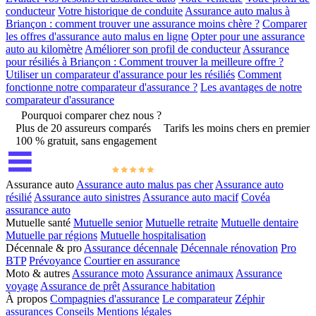
conducteur
Votre historique de conduite
Assurance auto malus à
Briançon : comment trouver une assurance moins chère ?
Comparer
les offres d'assurance auto malus en ligne
Opter pour une assurance
auto au kilomètre
Améliorer son profil de conducteur
Assurance
pour résiliés à Briançon : Comment trouver la meilleure offre ?
Utiliser un comparateur d'assurance pour les résiliés
Comment
fonctionne notre comparateur d'assurance ?
Les avantages de notre
comparateur d'assurance
Pourquoi comparer chez nous ?
Plus de 20 assureurs comparés
Tarifs les moins chers en premier
100 % gratuit, sans engagement
Assurance auto
Assurance auto malus pas cher
Assurance auto
résilié
Assurance auto sinistres
Assurance auto macif
Covéa
assurance auto
Mutuelle santé
Mutuelle senior
Mutuelle retraite
Mutuelle dentaire
Mutuelle par régions
Mutuelle hospitalisation
Décennale & pro
Assurance décennale
Décennale rénovation
Pro
BTP
Prévoyance
Courtier en assurance
Moto & autres
Assurance moto
Assurance animaux
Assurance
voyage
Assurance de prêt
Assurance habitation
À propos
Compagnies d'assurance
Le comparateur
Zéphir
assurances
Conseils
Mentions légales