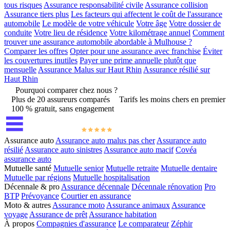
tous risques
Assurance responsabilité civile
Assurance collision
Assurance tiers plus
Les facteurs qui affectent le coût de l'assurance
automobile
Le modèle de votre véhicule
Votre âge
Votre dossier de
conduite
Votre lieu de résidence
Votre kilométrage annuel
Comment
trouver une assurance automobile abordable à Mulhouse ?
Comparer les offres
Opter pour une assurance avec franchise
Éviter
les couvertures inutiles
Payer une prime annuelle plutôt que
mensuelle
Assurance Malus sur Haut Rhin
Assurance résilié sur
Haut Rhin
Pourquoi comparer chez nous ?
Plus de 20 assureurs comparés
Tarifs les moins chers en premier
100 % gratuit, sans engagement
Assurance auto
Assurance auto malus pas cher
Assurance auto
résilié
Assurance auto sinistres
Assurance auto macif
Covéa
assurance auto
Mutuelle santé
Mutuelle senior
Mutuelle retraite
Mutuelle dentaire
Mutuelle par régions
Mutuelle hospitalisation
Décennale & pro
Assurance décennale
Décennale rénovation
Pro
BTP
Prévoyance
Courtier en assurance
Moto & autres
Assurance moto
Assurance animaux
Assurance
voyage
Assurance de prêt
Assurance habitation
À propos
Compagnies d'assurance
Le comparateur
Zéphir