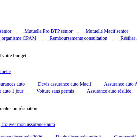
senior
Mutuelle Pro BTP senior
Mutuelle Macif senior
 organisme CPAM
Remboursements consultation
Résilier
t votre budget.
tuelle
surances auto
Devis assurance auto Macif
Assurance auto
 auto 1 jour
Voiture sans permis
Assurance auto résiliée
malus ou résiliation.
Trouver mon assurance auto
urance décennale 2026
Devis décennale gratuit
Comparatif 