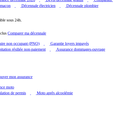
 maçon
Décennale électricien
Décennale plombier
ible sous 24h.
clus
Comparer ma décennale
taire non occupant (PNO)
Garantie loyers impayés
itation résiliée non-paiement
Assurance dommages-ouvrage
ouver mon assurance
nce moto
ation de permis
Moto après alcoolémie