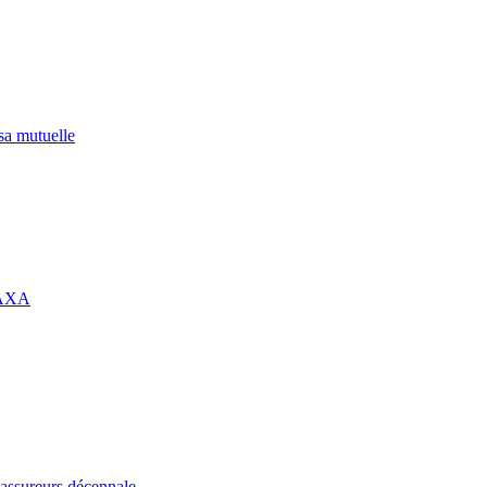
 sa mutuelle
 AXA
assureurs décennale