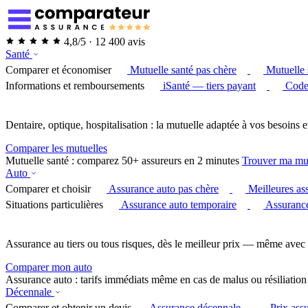
4,8/5 · 12 400 avis
Santé
Comparer et économiser
Mutuelle santé pas chère
Mutuelle 
Informations et remboursements
iSanté — tiers payant
Code
Dentaire, optique, hospitalisation : la mutuelle adaptée à vos besoins e
Comparer les mutuelles
Mutuelle santé : comparez 50+ assureurs en 2 minutes
Trouver ma mu
Auto
Comparer et choisir
Assurance auto pas chère
Meilleures as
Situations particulières
Assurance auto temporaire
Assurance
Assurance au tiers ou tous risques, dès le meilleur prix — même avec 
Comparer mon auto
Assurance auto : tarifs immédiats même en cas de malus ou résiliation
Décennale
Comparer et obtenir un devis
Assurance décennale
Prix ass