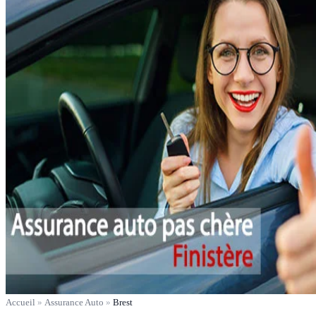
Accueil
»
Assurance Auto
»
Brest