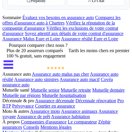
Perplexity
Le Chat
Sommaire
Évaluez vos besoins en assurance auto
Comparez les
offres d'assurance auto à Chartres
Vérifiez la réputation de la
compagnie d'assurance
Vérifiez les exclusions de votre contrat
d'assurance
Soyez attentif aux détails de votre contrat d'assurance
Assurance Malus Eure et Loire
Assurance résilié Eure et Loire
Pourquoi comparer chez nous ?
Plus de 20 assureurs comparés
Tarifs les moins chers en premier
100 % gratuit, sans engagement
Assurance auto
Assurance auto malus pas cher
Assurance auto
résilié
Assurance auto sinistres
Assurance auto macif
Covéa
assurance auto
Mutuelle santé
Mutuelle senior
Mutuelle retraite
Mutuelle dentaire
Mutuelle par régions
Mutuelle hospitalisation
Décennale & pro
Assurance décennale
Décennale rénovation
Pro
BTP
Prévoyance
Courtier en assurance
Moto & autres
Assurance moto
Assurance animaux
Assurance
voyage
Assurance de prêt
Assurance habitation
À propos
Compagnies d'assurance
Le comparateur
Zéphir
assurances
Conseils
Mentions légales