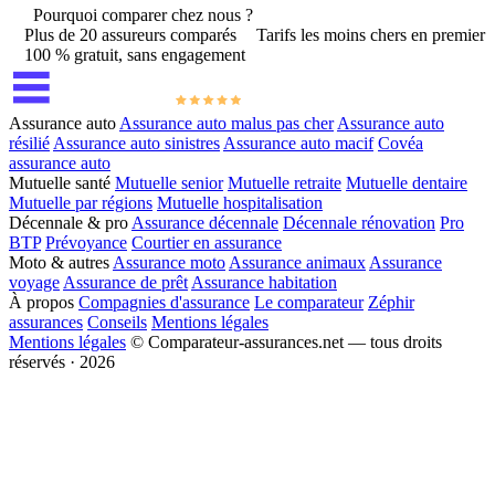
Pourquoi comparer chez nous ?
Plus de 20 assureurs comparés
Tarifs les moins chers en premier
100 % gratuit, sans engagement
Assurance auto
Assurance auto malus pas cher
Assurance auto
résilié
Assurance auto sinistres
Assurance auto macif
Covéa
assurance auto
Mutuelle santé
Mutuelle senior
Mutuelle retraite
Mutuelle dentaire
Mutuelle par régions
Mutuelle hospitalisation
Décennale & pro
Assurance décennale
Décennale rénovation
Pro
BTP
Prévoyance
Courtier en assurance
Moto & autres
Assurance moto
Assurance animaux
Assurance
voyage
Assurance de prêt
Assurance habitation
À propos
Compagnies d'assurance
Le comparateur
Zéphir
assurances
Conseils
Mentions légales
Mentions légales
© Comparateur-assurances.net — tous droits
réservés · 2026