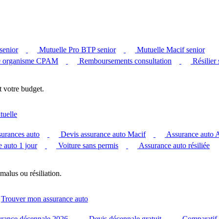
senior
Mutuelle Pro BTP senior
Mutuelle Macif senior
 organisme CPAM
Remboursements consultation
Résilier
t votre budget.
tuelle
surances auto
Devis assurance auto Macif
Assurance auto
 auto 1 jour
Voiture sans permis
Assurance auto résiliée
malus ou résiliation.
Trouver mon assurance auto
urance décennale 2026
Devis décennale gratuit
Comparatif 