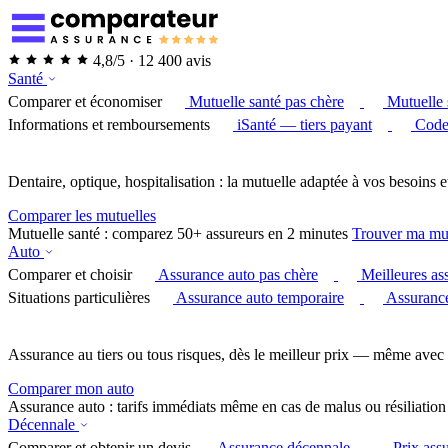
4,8/5 · 12 400 avis
Santé
Comparer et économiser
Mutuelle santé pas chère
Mutuelle 
Informations et remboursements
iSanté — tiers payant
Code
Dentaire, optique, hospitalisation : la mutuelle adaptée à vos besoins e
Comparer les mutuelles
Mutuelle santé : comparez 50+ assureurs en 2 minutes
Trouver ma mu
Auto
Comparer et choisir
Assurance auto pas chère
Meilleures as
Situations particulières
Assurance auto temporaire
Assurance
Assurance au tiers ou tous risques, dès le meilleur prix — même avec 
Comparer mon auto
Assurance auto : tarifs immédiats même en cas de malus ou résiliation
Décennale
Comparer et obtenir un devis
Assurance décennale
Prix ass