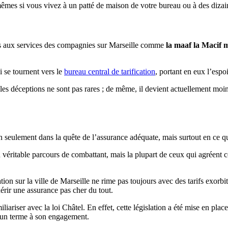
mêmes si vous vivez à un patté de maison de votre bureau ou à des dizain
urs aux services des compagnies sur Marseille comme
la maaf la Macif
.
se tournent vers le
bureau central de tarification
, portant en eux l’espo
 les déceptions ne sont pas rares ; de même, il devient actuellement mo
on seulement dans la quête de l’assurance adéquate, mais surtout en ce qu
véritable parcours de combattant, mais la plupart de ceux qui agréent co
ion sur la ville de Marseille ne rime pas toujours avec des tarifs exorb
érir une assurance pas cher du tout.
ariser avec la loi Châtel. En effet, cette législation a été mise en place 
re un terme à son engagement.