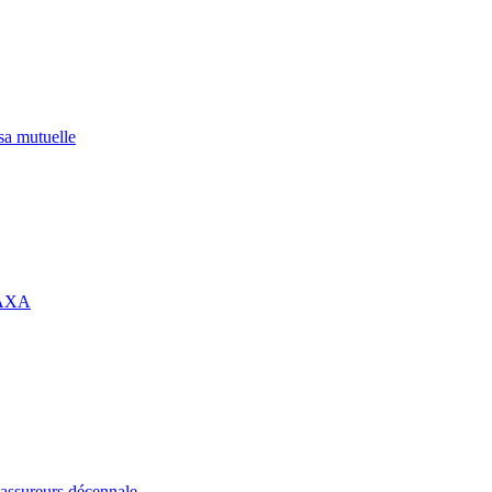
 sa mutuelle
 AXA
assureurs décennale