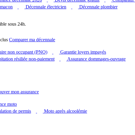
 maçon
Décennale électricien
Décennale plombier
ible sous 24h.
clus
Comparer ma décennale
taire non occupant (PNO)
Garantie loyers impayés
itation résiliée non-paiement
Assurance dommages-ouvrage
ouver mon assurance
nce moto
ation de permis
Moto après alcoolémie