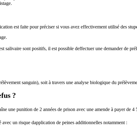
istage.
fication est faite pour préciser si vous avez effectivement utilisé des stup
age.
 test salivaire sont positifs, il est possible deffectuer une demander 
(prélèvement sanguin), soit à travers une analyse biologique du prélèveme
efus ?
raîne une punition de 2 années de prison avec une amende à payer de 4 5
ué avec un risque dapplication de peines additionnelles notamment :