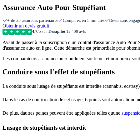
Assurance Auto Pour Stupéfiant
+ de 25 assureurs partenaires
Comparez en 5 minutes
Devis sans enga
Obtenir un devis gratuit
4,7
/5 sur
Trustpilot
12 400 avis
★
★
★
★
★
Avant de passer à la souscription d'un contrat d'assurance Auto Pour St
d'assurance auto en ligne. Cette démarche est primordiale pour obtenir d
Les comparateurs assurance auto pullulent sur le net et nombreux sont le
Conduire sous l'effet de stupéfiants
La conduite sous lusage de stupéfiants est interdite (cannabis, ecstasy
Dans le cas de confirmation de cet usage, 6 points sont automatiqueme
De plus, dautres peines peuvent être appliquées telles quune
suspensi
Lusage de stupéfiants est interdit