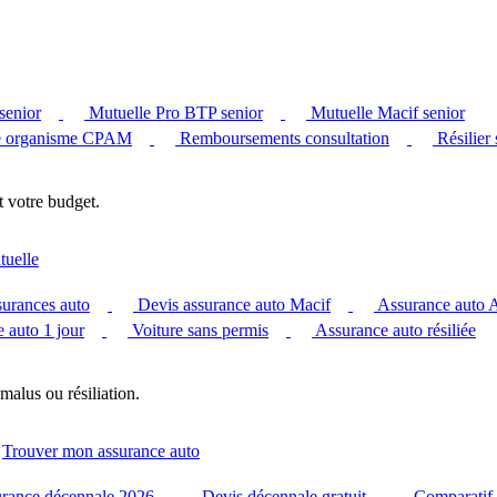
senior
Mutuelle Pro BTP senior
Mutuelle Macif senior
 organisme CPAM
Remboursements consultation
Résilier
t votre budget.
tuelle
surances auto
Devis assurance auto Macif
Assurance auto
 auto 1 jour
Voiture sans permis
Assurance auto résiliée
malus ou résiliation.
Trouver mon assurance auto
urance décennale 2026
Devis décennale gratuit
Comparatif 