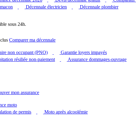
 maçon
Décennale électricien
Décennale plombier
ible sous 24h.
clus
Comparer ma décennale
taire non occupant (PNO)
Garantie loyers impayés
itation résiliée non-paiement
Assurance dommages-ouvrage
ouver mon assurance
nce moto
ation de permis
Moto après alcoolémie