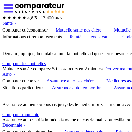
4,8/5 · 12 400 avis
Santé
Comparer et économiser
Mutuelle santé pas chère
Mutuelle 
Informations et remboursements
iSanté — tiers payant
Code
Dentaire, optique, hospitalisation : la mutuelle adaptée à vos besoins e
Comparer les mutuelles
Mutuelle santé : comparez 50+ assureurs en 2 minutes
Trouver ma mu
Auto
Comparer et choisir
Assurance auto pas chère
Meilleures as
Situations particulières
Assurance auto temporaire
Assurance
Assurance au tiers ou tous risques, dès le meilleur prix — même avec 
Comparer mon auto
Assurance auto : tarifs immédiats même en cas de malus ou résiliation
Décennale
Comparer et obtenir un devis
Assurance décennale
Prix ass