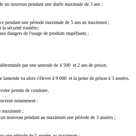
nde un nouveau pendant une durée maximale de 3 ans ;
t ce pendant une période maximale de 5 ans au maximum ;
 la sécurité routière;
aux dangers de l'usage de produits stupéfiants ;
st déterminée par une amende de 4 500  et 2 ans de prison.
e lamende va alors s'élever à 9 000  et la peine de prison à 3 années.
 votre permis de conduire.
 concerne notamment :
au maximum ;
er un nouveau pendant au maximum une période de 3 années ;
our une période de 5 années au maximum ;