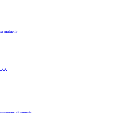
 sa mutuelle
 AXA
assureurs décennale