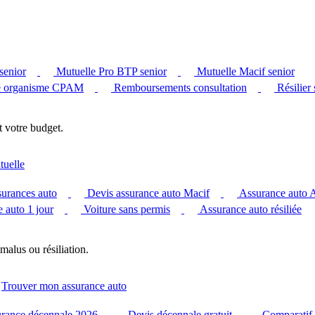
senior
Mutuelle Pro BTP senior
Mutuelle Macif senior
 organisme CPAM
Remboursements consultation
Résilier
t votre budget.
tuelle
surances auto
Devis assurance auto Macif
Assurance auto
 auto 1 jour
Voiture sans permis
Assurance auto résiliée
malus ou résiliation.
Trouver mon assurance auto
urance décennale 2026
Devis décennale gratuit
Comparatif 