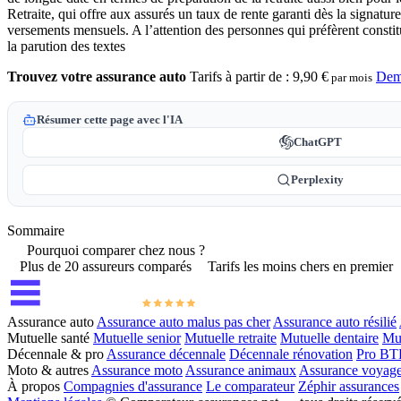
Retraite, qui offre aux assurés un taux de rente garanti dès la signatur
versements mensuels. A l’attention des personnes qui préfèrent constitu
la parution des textes
Trouvez votre assurance auto
Tarifs à partir de :
9,90 €
Dem
par mois
Résumer cette page avec l'IA
ChatGPT
Perplexity
Sommaire
Pourquoi comparer chez nous ?
Plus de 20 assureurs comparés
Tarifs les moins chers en premier
Assurance auto
Assurance auto malus pas cher
Assurance auto résilié
Mutuelle santé
Mutuelle senior
Mutuelle retraite
Mutuelle dentaire
Mut
Décennale & pro
Assurance décennale
Décennale rénovation
Pro BT
Moto & autres
Assurance moto
Assurance animaux
Assurance voyag
À propos
Compagnies d'assurance
Le comparateur
Zéphir assurances