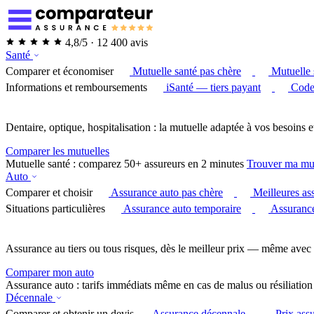
4,8/5 · 12 400 avis
Santé
Comparer et économiser
Mutuelle santé pas chère
Mutuelle 
Informations et remboursements
iSanté — tiers payant
Code
Dentaire, optique, hospitalisation : la mutuelle adaptée à vos besoins e
Comparer les mutuelles
Mutuelle santé : comparez 50+ assureurs en 2 minutes
Trouver ma mu
Auto
Comparer et choisir
Assurance auto pas chère
Meilleures as
Situations particulières
Assurance auto temporaire
Assurance
Assurance au tiers ou tous risques, dès le meilleur prix — même avec 
Comparer mon auto
Assurance auto : tarifs immédiats même en cas de malus ou résiliation
Décennale
Comparer et obtenir un devis
Assurance décennale
Prix ass