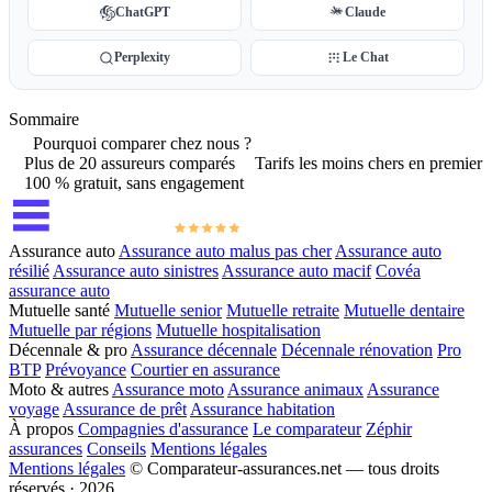
ChatGPT
Claude
Perplexity
Le Chat
Sommaire
Pourquoi comparer chez nous ?
Plus de 20 assureurs comparés
Tarifs les moins chers en premier
100 % gratuit, sans engagement
Assurance auto
Assurance auto malus pas cher
Assurance auto
résilié
Assurance auto sinistres
Assurance auto macif
Covéa
assurance auto
Mutuelle santé
Mutuelle senior
Mutuelle retraite
Mutuelle dentaire
Mutuelle par régions
Mutuelle hospitalisation
Décennale & pro
Assurance décennale
Décennale rénovation
Pro
BTP
Prévoyance
Courtier en assurance
Moto & autres
Assurance moto
Assurance animaux
Assurance
voyage
Assurance de prêt
Assurance habitation
À propos
Compagnies d'assurance
Le comparateur
Zéphir
assurances
Conseils
Mentions légales
Mentions légales
© Comparateur-assurances.net — tous droits
réservés · 2026