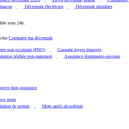
 maçon
Décennale électricien
Décennale plombier
ible sous 24h.
clus
Comparer ma décennale
taire non occupant (PNO)
Garantie loyers impayés
itation résiliée non-paiement
Assurance dommages-ouvrage
ouver mon assurance
nce moto
ation de permis
Moto après alcoolémie