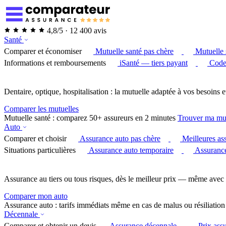
4,8/5 · 12 400 avis
Santé
Comparer et économiser
Mutuelle santé pas chère
Mutuelle 
Informations et remboursements
iSanté — tiers payant
Code
Dentaire, optique, hospitalisation : la mutuelle adaptée à vos besoins e
Comparer les mutuelles
Mutuelle santé : comparez 50+ assureurs en 2 minutes
Trouver ma mu
Auto
Comparer et choisir
Assurance auto pas chère
Meilleures as
Situations particulières
Assurance auto temporaire
Assurance
Assurance au tiers ou tous risques, dès le meilleur prix — même avec 
Comparer mon auto
Assurance auto : tarifs immédiats même en cas de malus ou résiliation
Décennale
Comparer et obtenir un devis
Assurance décennale
Prix ass