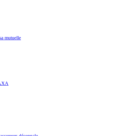
 sa mutuelle
 AXA
assureurs décennale