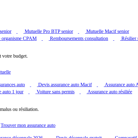
senior
Mutuelle Pro BTP senior
Mutuelle Macif senior
 organisme CPAM
Remboursements consultation
Résilier
t votre budget.
tuelle
surances auto
Devis assurance auto Macif
Assurance auto
 auto 1 jour
Voiture sans permis
Assurance auto résiliée
malus ou résiliation.
Trouver mon assurance auto
urance décennale 2026
Devis décennale gratuit
Comparatif 