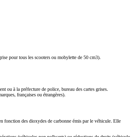
grise pour tous les scooters ou mobylette de 50 cm3).
ent ou à la préfecture de police, bureau des cartes grises.
 marques, françaises ou étrangères).
e en fonction des dioxydes de carbonne émis par le véhicule. Elle
érations (véhicules non polluants) ou réductions de droits (véhicule