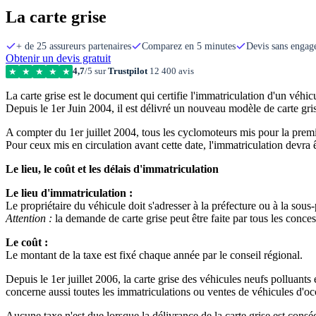
La carte grise
+ de 25 assureurs partenaires
Comparez en 5 minutes
Devis sans enga
Obtenir un devis gratuit
4,7
/5 sur
Trustpilot
12 400 avis
★
★
★
★
★
La carte grise est le document qui certifie l'immatriculation d'un véhic
Depuis le 1er Juin 2004, il est délivré un nouveau modèle de carte gris
A compter du 1er juillet 2004, tous les cyclomoteurs mis pour la premi
Pour ceux mis en circulation avant cette date, l'immatriculation devra 
Le lieu, le coût et les délais d'immatriculation
Le lieu d'immatriculation :
Le propriétaire du véhicule doit s'adresser à la préfecture ou à la sous-
Attention :
la demande de carte grise peut être faite par tous les conce
Le coût :
Le montant de la taxe est fixé chaque année par le conseil régional.
Depuis le 1er juillet 2006, la carte grise des véhicules neufs polluant
concerne aussi toutes les immatriculations ou ventes de véhicules d'occ
Aucune taxe n'est due lorsque la délivrance de la carte grise est cons