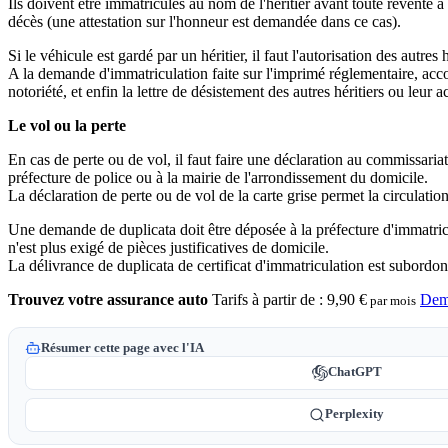
Ils doivent être immatriculés au nom de l'héritier avant toute revente à 
décès (une attestation sur l'honneur est demandée dans ce cas).
Si le véhicule est gardé par un héritier, il faut l'autorisation des autre
A la demande d'immatriculation faite sur l'imprimé réglementaire, accom
notoriété, et enfin la lettre de désistement des autres héritiers ou leur
Le vol ou la perte
En cas de perte ou de vol, il faut faire une déclaration au commissariat
préfecture de police ou à la mairie de l'arrondissement du domicile.
La déclaration de perte ou de vol de la carte grise permet la circulati
Une demande de duplicata doit être déposée à la préfecture d'immatricul
n'est plus exigé de pièces justificatives de domicile.
La délivrance de duplicata de certificat d'immatriculation est subordo
Trouvez votre assurance auto
Tarifs à partir de :
9,90 €
Dem
par mois
Résumer cette page avec l'IA
ChatGPT
Perplexity