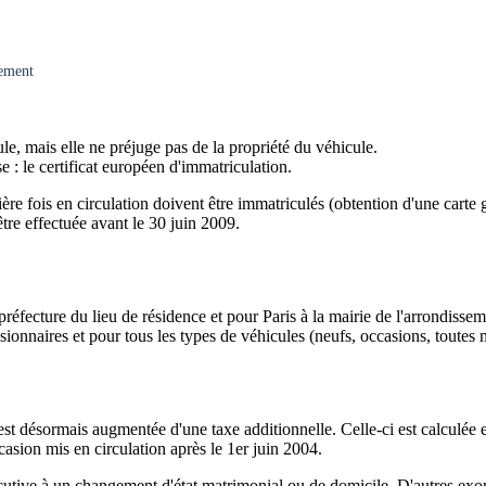
gement
ule, mais elle ne préjuge pas de la propriété du véhicule.
e : le certificat européen d'immatriculation.
ère fois en circulation doivent être immatriculés (obtention d'une carte 
être effectuée avant le 30 juin 2009.
préfecture du lieu de résidence et pour Paris à la mairie de l'arrondissem
ssionnaires et pour tous les types de véhicules (neufs, occasions, toutes
s est désormais augmentée d'une taxe additionnelle. Celle-ci est calculé
asion mis en circulation après le 1er juin 2004.
écutive à un changement d'état matrimonial ou de domicile. D'autres exon