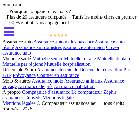
Sommaire
Pourquoi comparer chez nous ?
Plus de 20 assureurs comparés
Tarifs les moins chers en premier
100 % gratuit, sans engagement
Assurance auto
Assurance auto malus pas cher
Assurance auto
résilié
Assurance auto sinistres
Assurance auto macif
Covéa
assurance auto
Mutuelle santé
Mutuelle senior
Mutuelle retraite
Mutuelle dentaire
Mutuelle par régions
Mutuelle hospitalisation
Décennale & pro
Assurance décennale
Décennale rénovation
Pro
BTP
Prévoyance
Courtier en assurance
Moto & autres
Assurance moto
Assurance animaux
Assurance
voyage
Assurance de prêt
Assurance habitation
À propos
Compagnies d'assurance
Le comparateur
Zéphir
assurances
Conseils
Mentions légales
Mentions légales
© Comparateur-assurances.net — tous droits
réservés · 2026