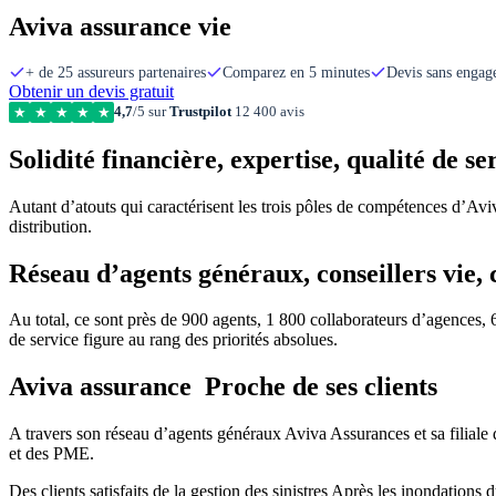
Aviva assurance vie
+ de 25 assureurs partenaires
Comparez en 5 minutes
Devis sans enga
Obtenir un devis gratuit
4,7
/5 sur
Trustpilot
12 400 avis
★
★
★
★
★
Solidité financière, expertise, qualité de s
Autant d’atouts qui caractérisent les trois pôles de compétences d’Avi
distribution.
Réseau d’agents généraux, conseillers vie, 
Au total, ce sont près de 900 agents, 1 800 collaborateurs d’agences, 6
de service figure au rang des priorités absolues.
Aviva assurance Proche de ses clients
A travers son réseau d’agents généraux Aviva Assurances et sa filiale
et des PME.
Des clients satisfaits de la gestion des sinistres Après les inondations