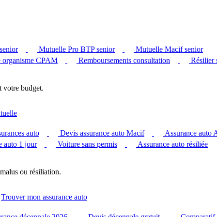
senior
Mutuelle Pro BTP senior
Mutuelle Macif senior
 organisme CPAM
Remboursements consultation
Résilier
t votre budget.
tuelle
surances auto
Devis assurance auto Macif
Assurance auto
 auto 1 jour
Voiture sans permis
Assurance auto résiliée
malus ou résiliation.
Trouver mon assurance auto
urance décennale 2026
Devis décennale gratuit
Comparatif 