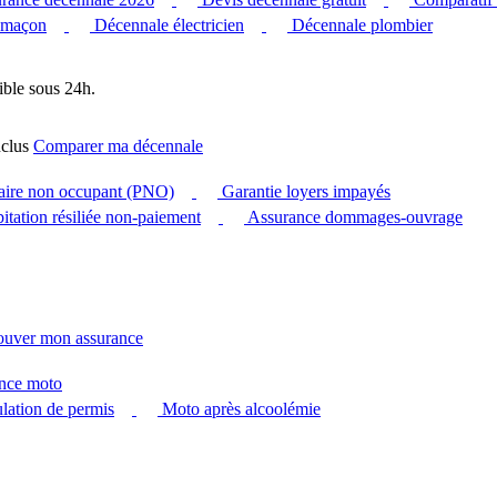
 maçon
Décennale électricien
Décennale plombier
ible sous 24h.
clus
Comparer ma décennale
taire non occupant (PNO)
Garantie loyers impayés
itation résiliée non-paiement
Assurance dommages-ouvrage
ouver mon assurance
nce moto
ation de permis
Moto après alcoolémie