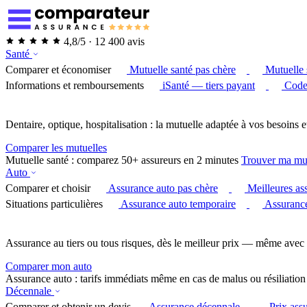
4,8/5 · 12 400 avis
Santé
Comparer et économiser
Mutuelle santé pas chère
Mutuelle 
Informations et remboursements
iSanté — tiers payant
Code
Dentaire, optique, hospitalisation : la mutuelle adaptée à vos besoins e
Comparer les mutuelles
Mutuelle santé : comparez 50+ assureurs en 2 minutes
Trouver ma mu
Auto
Comparer et choisir
Assurance auto pas chère
Meilleures as
Situations particulières
Assurance auto temporaire
Assurance
Assurance au tiers ou tous risques, dès le meilleur prix — même avec 
Comparer mon auto
Assurance auto : tarifs immédiats même en cas de malus ou résiliation
Décennale
Comparer et obtenir un devis
Assurance décennale
Prix ass