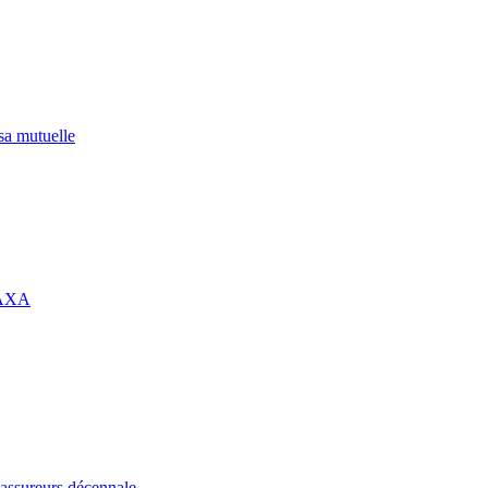
 sa mutuelle
 AXA
assureurs décennale