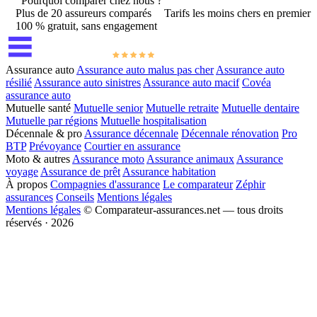
Pourquoi comparer chez nous ?
Plus de 20 assureurs comparés
Tarifs les moins chers en premier
100 % gratuit, sans engagement
Assurance auto
Assurance auto malus pas cher
Assurance auto
résilié
Assurance auto sinistres
Assurance auto macif
Covéa
assurance auto
Mutuelle santé
Mutuelle senior
Mutuelle retraite
Mutuelle dentaire
Mutuelle par régions
Mutuelle hospitalisation
Décennale & pro
Assurance décennale
Décennale rénovation
Pro
BTP
Prévoyance
Courtier en assurance
Moto & autres
Assurance moto
Assurance animaux
Assurance
voyage
Assurance de prêt
Assurance habitation
À propos
Compagnies d'assurance
Le comparateur
Zéphir
assurances
Conseils
Mentions légales
Mentions légales
© Comparateur-assurances.net — tous droits
réservés · 2026