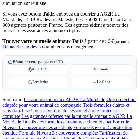
simulation sur leur site.
Si vous avez besoin d'aide, envoyez un courrier à AG2R La
Mondiale, 14-19 Boulevard Malesherbes, 75008 Paris. Ils ont aussi
360 agences partout en France. Ces agences aident à trouver des
infos sur les assurances animaux et plus.
Trouvez votre mutuelle animaux
Tarifs à partir de :
6 €
par mois
Demander un devis
Gratuit et sans engagement
Résumer cette page avec l'IA
ChatGPT
Claude
Perplexity
Le Chat
Sommaire
L'assurance animaux AG2R La Mondiale
Une protection
adaptée pour votre animal de compagnie
Trois formules claires et
sans franchise
Une couverture de l'essentiel à une protection
complète
Les garanties offertes par la mutuelle animaux AG2R La
Mondiale
Détails des formules d'assurance chien et chat
Formule
Niveau 1 : couverture des accidents
Formule Niveau 2 : protection
étendue
Formule Niveau 3 : couverture complète
Tarification de
l'assurance animaux AG2R La Mondiale
Conditions d'éligibilité