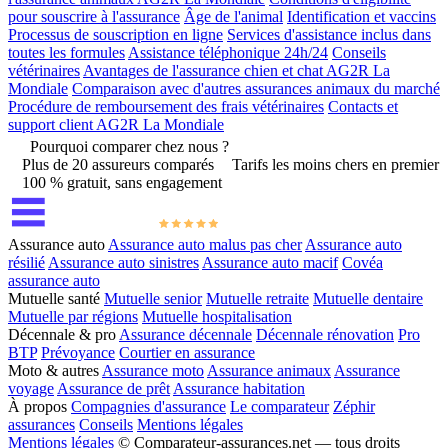
pour souscrire à l'assurance
Âge de l'animal
Identification et vaccins
Processus de souscription en ligne
Services d'assistance inclus dans
toutes les formules
Assistance téléphonique 24h/24
Conseils
vétérinaires
Avantages de l'assurance chien et chat AG2R La
Mondiale
Comparaison avec d'autres assurances animaux du marché
Procédure de remboursement des frais vétérinaires
Contacts et
support client AG2R La Mondiale
Pourquoi comparer chez nous ?
Plus de 20 assureurs comparés
Tarifs les moins chers en premier
100 % gratuit, sans engagement
Assurance auto
Assurance auto malus pas cher
Assurance auto
résilié
Assurance auto sinistres
Assurance auto macif
Covéa
assurance auto
Mutuelle santé
Mutuelle senior
Mutuelle retraite
Mutuelle dentaire
Mutuelle par régions
Mutuelle hospitalisation
Décennale & pro
Assurance décennale
Décennale rénovation
Pro
BTP
Prévoyance
Courtier en assurance
Moto & autres
Assurance moto
Assurance animaux
Assurance
voyage
Assurance de prêt
Assurance habitation
À propos
Compagnies d'assurance
Le comparateur
Zéphir
assurances
Conseils
Mentions légales
Mentions légales
© Comparateur-assurances.net — tous droits