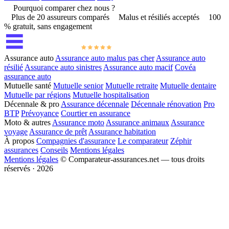
Pourquoi comparer chez nous ?
Plus de 20 assureurs comparés
Malus et résiliés acceptés
100
% gratuit, sans engagement
Assurance auto
Assurance auto malus pas cher
Assurance auto
résilié
Assurance auto sinistres
Assurance auto macif
Covéa
assurance auto
Mutuelle santé
Mutuelle senior
Mutuelle retraite
Mutuelle dentaire
Mutuelle par régions
Mutuelle hospitalisation
Décennale & pro
Assurance décennale
Décennale rénovation
Pro
BTP
Prévoyance
Courtier en assurance
Moto & autres
Assurance moto
Assurance animaux
Assurance
voyage
Assurance de prêt
Assurance habitation
À propos
Compagnies d'assurance
Le comparateur
Zéphir
assurances
Conseils
Mentions légales
Mentions légales
© Comparateur-assurances.net — tous droits
réservés · 2026