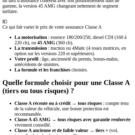
un tarif d'assurance cohérent avec son positionnement haut de
gamme, la version 45 AMG changeant nettement de segment
tarifaire.
💶
Ce qui fait varier le prix de votre assurance Classe A
La motorisation
: essence 180/200/250, diesel CDI (160 à
220 ch), ou
45 AMG
(360 ch).
La transmission
: traction ou 4Matic (4 roues motrices, en
option sur les versions 220 et supérieures).
Votre profil
: âge, ancienneté du permis, bonus-malus,
antécédents de sinistres.
La formule et les franchises
choisies.
Quelle formule choisir pour une Classe A
(tiers ou tous risques) ?
Classe A récente ou à crédit
→
tous risques
: compte tenu
de la valeur du véhicule, une bonne protection est
recommandée.
Classe A 45 AMG
→
tous risques avec garantie renforcée
vivement conseillé.
Classe A ancienne et de faible valeur
→
tiers +
(vol,