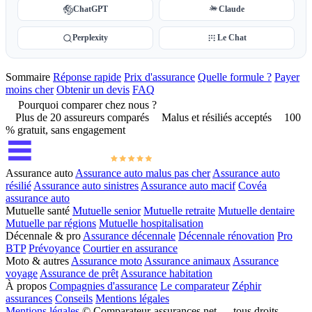
ChatGPT
Claude
Perplexity
Le Chat
Sommaire
Réponse rapide
Prix d'assurance
Quelle formule ?
Payer
moins cher
Obtenir un devis
FAQ
Pourquoi comparer chez nous ?
Plus de 20 assureurs comparés
Malus et résiliés acceptés
100
% gratuit, sans engagement
Assurance auto
Assurance auto malus pas cher
Assurance auto
résilié
Assurance auto sinistres
Assurance auto macif
Covéa
assurance auto
Mutuelle santé
Mutuelle senior
Mutuelle retraite
Mutuelle dentaire
Mutuelle par régions
Mutuelle hospitalisation
Décennale & pro
Assurance décennale
Décennale rénovation
Pro
BTP
Prévoyance
Courtier en assurance
Moto & autres
Assurance moto
Assurance animaux
Assurance
voyage
Assurance de prêt
Assurance habitation
À propos
Compagnies d'assurance
Le comparateur
Zéphir
assurances
Conseils
Mentions légales
Mentions légales
© Comparateur-assurances.net — tous droits