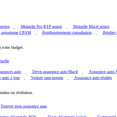
senior
Mutuelle Pro BTP senior
Mutuelle Macif senior
 organisme CPAM
Remboursements consultation
Résilier
t votre budget.
tuelle
surances auto
Devis assurance auto Macif
Assurance auto
 auto 1 jour
Voiture sans permis
Assurance auto résiliée
malus ou résiliation.
Trouver mon assurance auto
urance décennale 2026
Devis décennale gratuit
Comparatif 