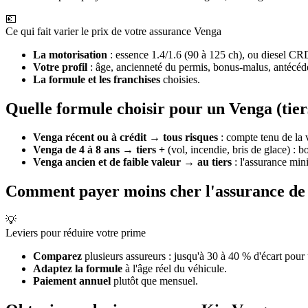
💶
Ce qui fait varier le prix de votre assurance Venga
La motorisation
: essence 1.4/1.6 (90 à 125 ch), ou diesel CRD
Votre profil
: âge, ancienneté du permis, bonus-malus, antécéden
La formule et les franchises
choisies.
Quelle formule choisir pour un Venga (tiers
Venga récent ou à crédit
→
tous risques
: compte tenu de la 
Venga de 4 à 8 ans
→
tiers +
(vol, incendie, bris de glace) : 
Venga ancien et de faible valeur
→
au tiers
: l'assurance mini
Comment payer moins cher l'assurance de
💡
Leviers pour réduire votre prime
Comparez
plusieurs assureurs : jusqu'à 30 à 40 % d'écart pour
Adaptez la formule
à l'âge réel du véhicule.
Paiement annuel
plutôt que mensuel.