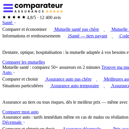
4,8/5 · 12 400 avis
Santé
Comparer et économiser
Mutuelle santé pas chère
Mutuelle 
Informations et remboursements
iSanté — tiers payant
Code
Dentaire, optique, hospitalisation : la mutuelle adaptée à vos besoins e
Comparer les mutuelles
Mutuelle santé : comparez 50+ assureurs en 2 minutes
Trouver ma mu
Auto
Comparer et choisir
Assurance auto pas chère
Meilleures as
Situations particulières
Assurance auto temporaire
Assurance
Assurance au tiers ou tous risques, dès le meilleur prix — même avec 
Comparer mon auto
Assurance auto : tarifs immédiats même en cas de malus ou résiliation
Décennale
Comparer et obtenir un devis
Assurance décennale
Prix ass