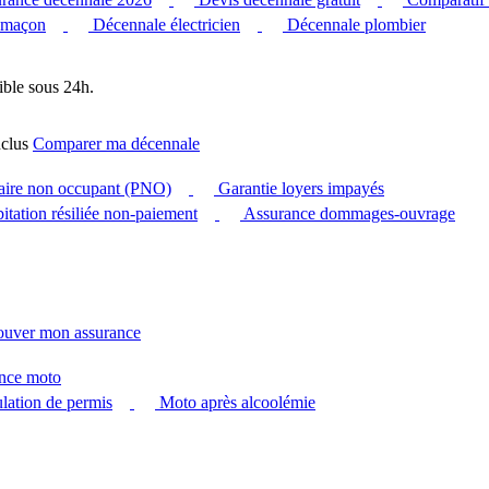
 maçon
Décennale électricien
Décennale plombier
ible sous 24h.
clus
Comparer ma décennale
taire non occupant (PNO)
Garantie loyers impayés
itation résiliée non-paiement
Assurance dommages-ouvrage
ouver mon assurance
nce moto
ation de permis
Moto après alcoolémie