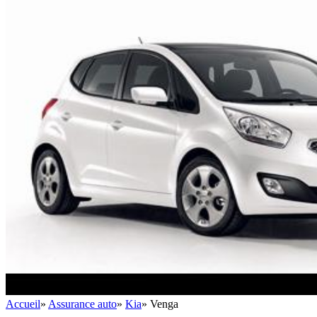
Accueil
»
Assurance auto
»
Kia
»
Venga