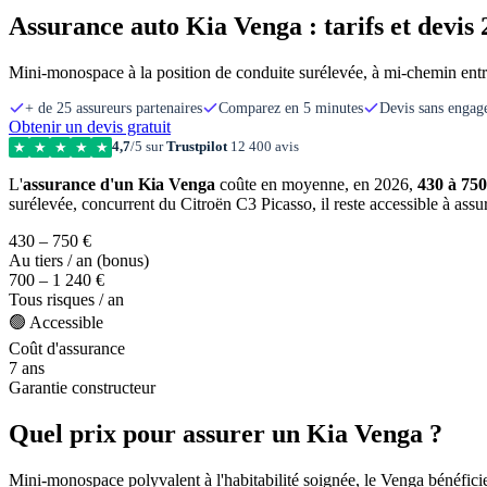
Assurance auto Kia Venga : tarifs et devis
Mini-monospace à la position de conduite surélevée, à mi-chemin entre
+ de 25 assureurs partenaires
Comparez en 5 minutes
Devis sans enga
Obtenir un devis gratuit
4,7
/5 sur
Trustpilot
12 400 avis
★
★
★
★
★
L'
assurance d'un Kia Venga
coûte en moyenne, en 2026,
430 à 750
surélevée, concurrent du Citroën C3 Picasso, il reste accessible à assu
430 – 750 €
Au tiers / an (bonus)
700 – 1 240 €
Tous risques / an
🟢 Accessible
Coût d'assurance
7 ans
Garantie constructeur
Quel prix pour assurer un Kia Venga ?
Mini-monospace polyvalent à l'habitabilité soignée, le Venga bénéficie 