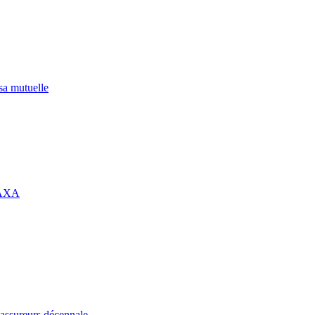
 sa mutuelle
 AXA
assureurs décennale