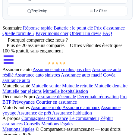
Perplexity
Le Chat
Sommaire
Réponse rapide
Batterie : le point clé
Prix d'assurance
Quelle formule ?
Payer moins cher
Obtenir un devis
FAQ
Pourquoi comparer chez nous ?
Plus de 20 assureurs comparés
Offres véhicules électriques
100 % gratuit, sans engagement
Assurance auto
Assurance auto malus pas cher
Assurance auto
résilié
Assurance auto sinistres
Assurance auto macif
Covéa
assurance auto
Mutuelle santé
Mutuelle senior
Mutuelle retraite
Mutuelle dentaire
Mutuelle par régions
Mutuelle hospitalisation
Décennale & pro
Assurance décennale
Décennale rénovation
Pro
BTP
Prévoyance
Courtier en assurance
Moto & autres
Assurance moto
Assurance animaux
Assurance
voyage
Assurance de prêt
Assurance habitation
À propos
Compagnies d'assurance
Le comparateur
Zéphir
assurances
Conseils
Mentions légales
Mentions légales
© Comparateur-assurances.net — tous droits
réservés · 2026