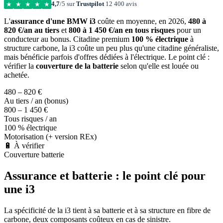
4,7
/5 sur
Trustpilot
12 400 avis
★
★
★
★
★
L'
assurance d'une BMW i3
coûte en moyenne, en 2026,
480 à
820 €/an au tiers
et
800 à 1 450 €/an en tous risques
pour un
conducteur au bonus. Citadine premium
100 % électrique
à
structure carbone, la i3 coûte un peu plus qu'une citadine généraliste,
mais bénéficie parfois d'offres dédiées à l'électrique. Le point clé :
vérifier la
couverture de la batterie
selon qu'elle est louée ou
achetée.
480 – 820 €
Au tiers / an (bonus)
800 – 1 450 €
Tous risques / an
100 % électrique
Motorisation (+ version REx)
🔋 À vérifier
Couverture batterie
Assurance et batterie : le point clé pour
une i3
La spécificité de la i3 tient à sa batterie et à sa structure en fibre de
carbone, deux composants coûteux en cas de sinistre.