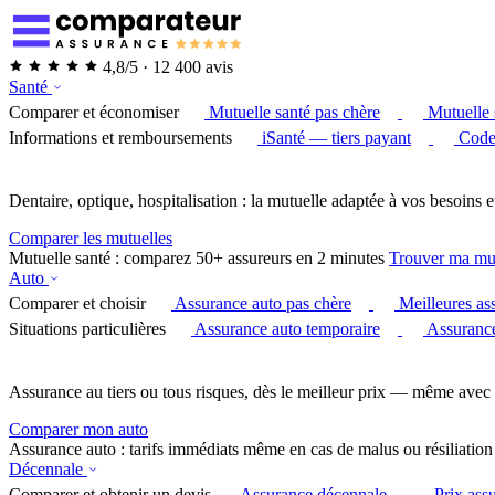
4,8/5 · 12 400 avis
Santé
Comparer et économiser
Mutuelle santé pas chère
Mutuelle 
Informations et remboursements
iSanté — tiers payant
Code
Dentaire, optique, hospitalisation : la mutuelle adaptée à vos besoins e
Comparer les mutuelles
Mutuelle santé : comparez 50+ assureurs en 2 minutes
Trouver ma mu
Auto
Comparer et choisir
Assurance auto pas chère
Meilleures as
Situations particulières
Assurance auto temporaire
Assurance
Assurance au tiers ou tous risques, dès le meilleur prix — même avec 
Comparer mon auto
Assurance auto : tarifs immédiats même en cas de malus ou résiliation
Décennale
Comparer et obtenir un devis
Assurance décennale
Prix ass