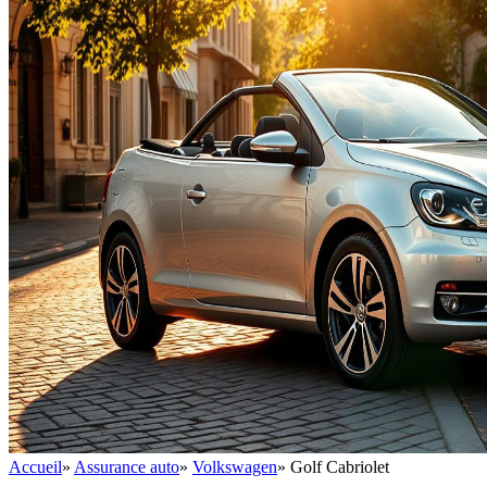
Accueil
»
Assurance auto
»
Volkswagen
»
Golf Cabriolet