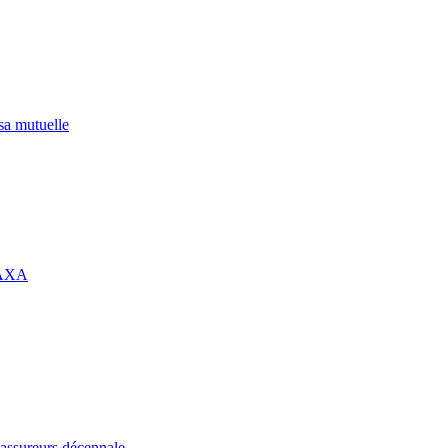
 sa mutuelle
 AXA
assureurs décennale