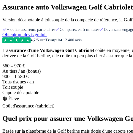
Assurance auto Volkswagen Golf Cabriolet :
Version décapotable à toit souple de la compacte de référence, la Golf
+ de 25 assureurs partenaires
Comparez en 5 minutes
Devis sans enga
Obtenir un devis gratuit
4,7
/5 sur
Trustpilot
12 400 avis
★
★
★
★
★
L'
assurance d'une Volkswagen Golf Cabriolet
coûte en moyenne, 
dérivée de la Golf berline, elle coûte un peu plus cher à assurer que l
560 – 970 €
Au tiers / an (bonus)
900 – 1 580 €
Tous risques / an
Toit souple
Capote décapotable
🟠 Élevé
Coût d'assurance (cabriolet)
Quel prix pour assurer une Volkswagen Go
Basée sur la plateforme de la Golf berline mais dotée d'une capote soup