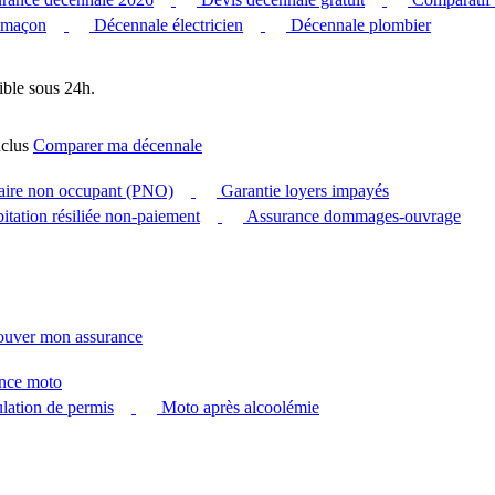
 maçon
Décennale électricien
Décennale plombier
ible sous 24h.
clus
Comparer ma décennale
taire non occupant (PNO)
Garantie loyers impayés
itation résiliée non-paiement
Assurance dommages-ouvrage
ouver mon assurance
nce moto
ation de permis
Moto après alcoolémie