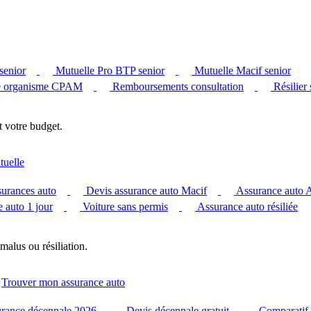
senior
Mutuelle Pro BTP senior
Mutuelle Macif senior
 organisme CPAM
Remboursements consultation
Résilier
t votre budget.
tuelle
surances auto
Devis assurance auto Macif
Assurance auto
 auto 1 jour
Voiture sans permis
Assurance auto résiliée
malus ou résiliation.
Trouver mon assurance auto
urance décennale 2026
Devis décennale gratuit
Comparatif 