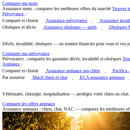
Comparer ma moto
Assurance moto : comparez les meilleures offres du marché
Trouver 
Prévoyance
Comparer et choisir
Assurance prévoyance
Assurance invali
Obsèques et décès
Assurance obsèques — tarifs
Obsèques 
Décès, invalidité, obsèques — un soutien financier pour vous et vos p
Comparer ma prévoyance
Prévoyance : comparez les garanties décès, invalidité et obsèques
Tro
Animaux
Comparer et choisir
Assurance animaux pas chère
Pacifica
Par assureur
Macif chien et chat
ECA assurance animaux
Vétérinaire, chirurgie, hospitalisation — protégez votre chien ou chat.
Comparer les offres animaux
Assurance animaux : chien, chat, NAC — comparez les meilleures of