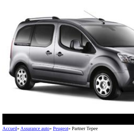
Accueil
»
Assurance auto
»
Peugeot
»
Partner Tepee