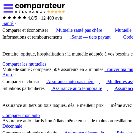
4,8/5 · 12 400 avis
Santé
Comparer et économiser
Mutuelle santé pas chère
Mutuelle 
Informations et remboursements
iSanté — tiers payant
Code
Dentaire, optique, hospitalisation : la mutuelle adaptée à vos besoins e
Comparer les mutuelles
Mutuelle santé : comparez 50+ assureurs en 2 minutes
Trouver ma mu
Auto
Comparer et choisir
Assurance auto pas chère
Meilleures as
Situations particulières
Assurance auto temporaire
Assurance
Assurance au tiers ou tous risques, dès le meilleur prix — même avec 
Comparer mon auto
Assurance auto : tarifs immédiats même en cas de malus ou résiliation
Décennale
Comparer et obtenir un devis
Assurance décennale
Prix ass