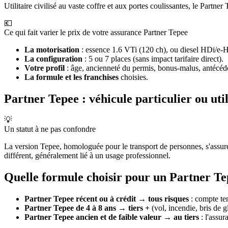
Utilitaire civilisé au vaste coffre et aux portes coulissantes, le Part
💶
Ce qui fait varier le prix de votre assurance Partner Tepee
La motorisation
: essence 1.6 VTi (120 ch), ou diesel HDi/e-H
La configuration
: 5 ou 7 places (sans impact tarifaire direct).
Votre profil
: âge, ancienneté du permis, bonus-malus, antécéden
La formule et les franchises
choisies.
Partner Tepee : véhicule particulier ou util
💡
Un statut à ne pas confondre
La version Tepee, homologuée pour le transport de personnes, s'assure 
différent, généralement lié à un usage professionnel.
Quelle formule choisir pour un Partner Tep
Partner Tepee récent ou à crédit
→
tous risques
: compte te
Partner Tepee de 4 à 8 ans
→
tiers +
(vol, incendie, bris de 
Partner Tepee ancien et de faible valeur
→
au tiers
: l'assur