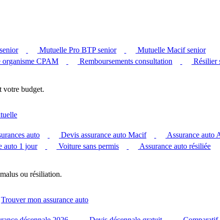
senior
Mutuelle Pro BTP senior
Mutuelle Macif senior
 organisme CPAM
Remboursements consultation
Résilier
t votre budget.
tuelle
surances auto
Devis assurance auto Macif
Assurance auto
 auto 1 jour
Voiture sans permis
Assurance auto résiliée
malus ou résiliation.
Trouver mon assurance auto
urance décennale 2026
Devis décennale gratuit
Comparatif 