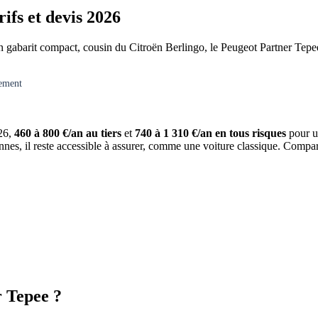
ifs et devis 2026
 gabarit compact, cousin du Citroën Berlingo, le Peugeot Partner Tepee 
gement
26,
460 à 800 €/an au tiers
et
740 à 1 310 €/an en tous risques
pour un
nnes, il reste accessible à assurer, comme une voiture classique. Compar
r Tepee ?