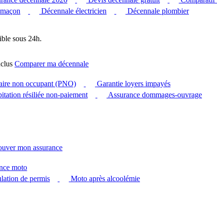
 maçon
Décennale électricien
Décennale plombier
ible sous 24h.
clus
Comparer ma décennale
taire non occupant (PNO)
Garantie loyers impayés
itation résiliée non-paiement
Assurance dommages-ouvrage
ouver mon assurance
nce moto
ation de permis
Moto après alcoolémie