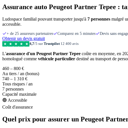
Assurance auto Peugeot Partner Tepee : tar
Ludospace familial pouvant transporter jusqu'à
7 personnes
malgré un
accessible.
+ de 25 assureurs partenaires
Comparez en 5 minutes
Devis sans enga
Obtenir un devis gratuit
4,7
/5 sur
Trustpilot
12 400 avis
★
★
★
★
★
L'
assurance d'un Peugeot Partner Tepee
coûte en moyenne, en 20
homologué comme
véhicule particulier
destiné au transport de perso
460 – 800 €
Au tiers / an (bonus)
740 – 1 310 €
Tous risques / an
7 personnes
Capacité maximale
🟢 Accessible
Coût d'assurance
Quel prix pour assurer un Peugeot Partne