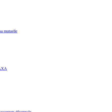
 sa mutuelle
 AXA
assureurs décennale