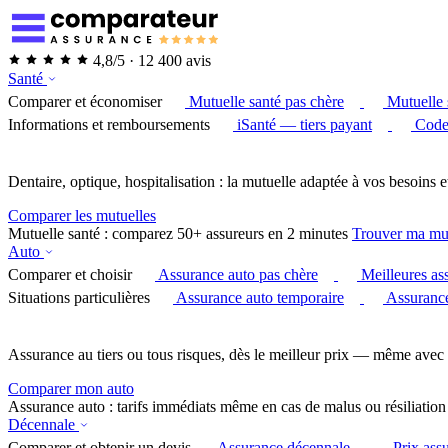
4,8/5 · 12 400 avis
Santé
Comparer et économiser
Mutuelle santé pas chère
Mutuelle 
Informations et remboursements
iSanté — tiers payant
Code
Dentaire, optique, hospitalisation : la mutuelle adaptée à vos besoins e
Comparer les mutuelles
Mutuelle santé : comparez 50+ assureurs en 2 minutes
Trouver ma mu
Auto
Comparer et choisir
Assurance auto pas chère
Meilleures as
Situations particulières
Assurance auto temporaire
Assurance
Assurance au tiers ou tous risques, dès le meilleur prix — même avec 
Comparer mon auto
Assurance auto : tarifs immédiats même en cas de malus ou résiliation
Décennale
Comparer et obtenir un devis
Assurance décennale
Prix ass