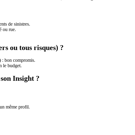
ts de sinistres.
é ou rue.
ers ou tous risques) ?
e) : bon compromis.
n le budget.
son Insight ?
 un même profil.