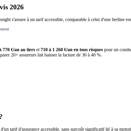
vis 2026
sight s'assure à un tarif accessible, comparable à celui d'une berline e
gement
à 770 €/an au tiers
et
710 à 1 260 €/an en tous risques
pour un conduct
parer 20+ assureurs fait baisser la facture de 30 à 40 %.
?
'un tarif d'assurance accessible, sans surcoût significatif lié à sa motor