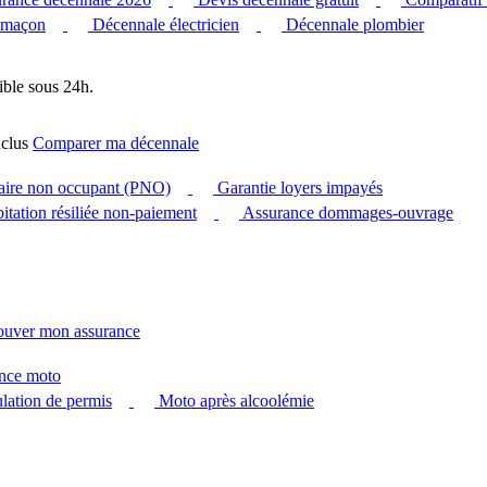
 maçon
Décennale électricien
Décennale plombier
ible sous 24h.
clus
Comparer ma décennale
taire non occupant (PNO)
Garantie loyers impayés
itation résiliée non-paiement
Assurance dommages-ouvrage
ouver mon assurance
nce moto
ation de permis
Moto après alcoolémie