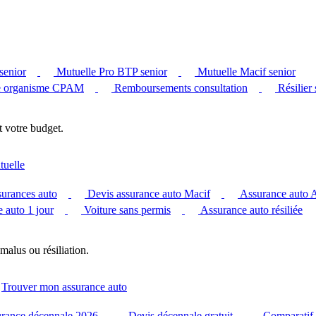
senior
Mutuelle Pro BTP senior
Mutuelle Macif senior
 organisme CPAM
Remboursements consultation
Résilier
t votre budget.
tuelle
surances auto
Devis assurance auto Macif
Assurance auto
 auto 1 jour
Voiture sans permis
Assurance auto résiliée
malus ou résiliation.
Trouver mon assurance auto
urance décennale 2026
Devis décennale gratuit
Comparatif 