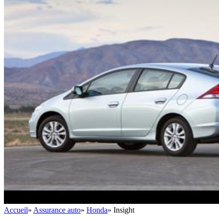
Accueil
»
Assurance auto
»
Honda
»
Insight