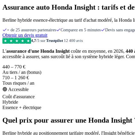
Assurance auto Honda Insight : tarifs et de
Berline hybride essence-électrique au tarif d'achat modéré, la Honda In
+ de 25 assureurs partenaires
Comparez en 5 minutes
Devis sans enga
Obtenir un devis gratuit
4,7
/5 sur
Trustpilot
12 400 avis
★
★
★
★
★
L'
assurance d'une Honda Insight
coûte en moyenne, en 2026,
440 
accessible à assurer, sans surcoût lié à son système hybride léger. Com
440 – 770 €
Au tiers / an (bonus)
710 – 1 260 €
Tous risques / an
🟢 Accessible
Coût d'assurance
Hybride
Essence + électrique
Quel prix pour assurer une Honda Insight 
Berline hybride au positionnement tarifaire modéré, l'Insight bénéficie d