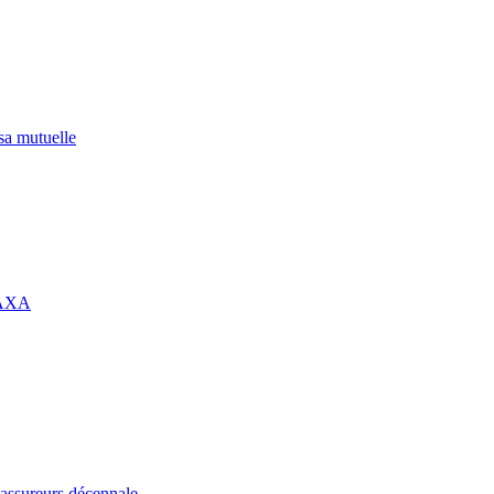
 sa mutuelle
 AXA
assureurs décennale