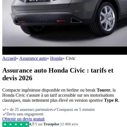
Accueil
»
Assurance auto
»
Honda
»
Civic
Assurance auto Honda Civic : tarifs et
devis 2026
Compacte ingénieuse disponible en berline ou break
Tourer
, la
Honda Civic s'assure à un tarif accessible sur ses motorisations
classiques, mais nettement plus élevé en version sportive
Type R
.
+ de 25 assureurs partenaires
Comparez en 5 minutes
Devis sans engagement
Obtenir un devis gratuit
4,7
/5 sur
Trustpilot
12 400 avis
★
★
★
★
★