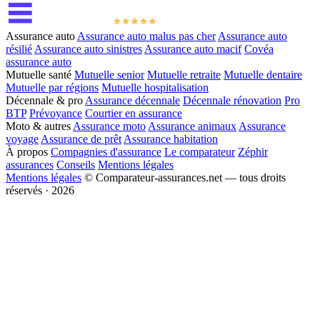
Assurance auto
Assurance auto malus pas cher
Assurance auto
résilié
Assurance auto sinistres
Assurance auto macif
Covéa
assurance auto
Mutuelle santé
Mutuelle senior
Mutuelle retraite
Mutuelle dentaire
Mutuelle par régions
Mutuelle hospitalisation
Décennale & pro
Assurance décennale
Décennale rénovation
Pro
BTP
Prévoyance
Courtier en assurance
Moto & autres
Assurance moto
Assurance animaux
Assurance
voyage
Assurance de prêt
Assurance habitation
À propos
Compagnies d'assurance
Le comparateur
Zéphir
assurances
Conseils
Mentions légales
Mentions légales
© Comparateur-assurances.net — tous droits
réservés · 2026