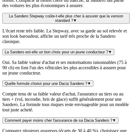
bonus. Compacte la moins chère du marché, la Sandero fait partie
des voitures les plus économiques à assurer.
La Sandero Stepway coûte-t-elle plus cher à assurer que la version
standard ?
▼
L'écart reste très faible. La Stepway, avec sa garde au sol relevée et
son look baroudeur, affiche un tarif très proche de la Sandero
classique.
La Sandero est-elle un bon choix pour un jeune conducteur ?
▼
Oui. Sa faible valeur d'achat et ses motorisations raisonnables (75 à
90 ch) en font l'un des véhicules les plus accessibles à assurer pour
un jeune conducteur.
Quelle formule choisir pour une Dacia Sandero ?
▼
Compte tenu de sa faible valeur d'achat, l'assurance au tiers ou au
tiers + (vol, incendie, bris de glace) suffit généralement pour une
Sandero. La formule tous risques reste envisageable pour un modèle
tout juste acheté.
Comment payer moins cher l'assurance de sa Dacia Sandero ?
▼
Comparez plusieurs assureurs (écarts de 30 à 40 %), choisissez une