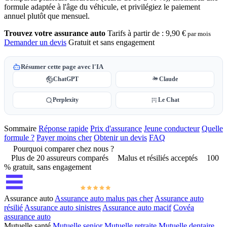
formule adaptée à l'âge du véhicule, et privilégiez le paiement
annuel plutôt que mensuel.
Trouvez votre assurance auto
Tarifs à partir de :
9,90 €
par mois
Demander un devis
Gratuit et sans engagement
Résumer cette page avec l'IA
ChatGPT
Claude
Perplexity
Le Chat
Sommaire
Réponse rapide
Prix d'assurance
Jeune conducteur
Quelle
formule ?
Payer moins cher
Obtenir un devis
FAQ
Pourquoi comparer chez nous ?
Plus de 20 assureurs comparés
Malus et résiliés acceptés
100
% gratuit, sans engagement
Assurance auto
Assurance auto malus pas cher
Assurance auto
résilié
Assurance auto sinistres
Assurance auto macif
Covéa
assurance auto
Mutuelle santé
Mutuelle senior
Mutuelle retraite
Mutuelle dentaire