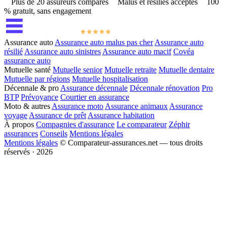
Plus de 20 assureurs comparés
Malus et résiliés acceptés
100
% gratuit, sans engagement
Assurance auto
Assurance auto malus pas cher
Assurance auto
résilié
Assurance auto sinistres
Assurance auto macif
Covéa
assurance auto
Mutuelle santé
Mutuelle senior
Mutuelle retraite
Mutuelle dentaire
Mutuelle par régions
Mutuelle hospitalisation
Décennale & pro
Assurance décennale
Décennale rénovation
Pro
BTP
Prévoyance
Courtier en assurance
Moto & autres
Assurance moto
Assurance animaux
Assurance
voyage
Assurance de prêt
Assurance habitation
À propos
Compagnies d'assurance
Le comparateur
Zéphir
assurances
Conseils
Mentions légales
Mentions légales
© Comparateur-assurances.net — tous droits
réservés · 2026