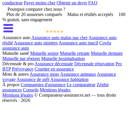
conducteur
Payer moins cher
Obtenir un devis
FAQ
Pourquoi comparer chez nous ?
Plus de 20 assureurs comparés
Malus et résiliés acceptés
100
% gratuit, sans engagement
Assurance auto
Assurance auto malus pas cher
Assurance auto
résilié
Assurance auto sinistres
Assurance auto macif
Covéa
assurance auto
Mutuelle santé
Mutuelle senior
Mutuelle retraite
Mutuelle dentaire
Mutuelle par régions
Mutuelle hospitalisation
Décennale & pro
Assurance décennale
Décennale rénovation
Pro
BTP
Prévoyance
Courtier en assurance
Moto & autres
Assurance moto
Assurance animaux
Assurance
voyage
Assurance de prêt
Assurance habitation
À propos
Compagnies d'assurance
Le comparateur
Zéphir
assurances
Conseils
Mentions légales
Mentions légales
© Comparateur-assurances.net — tous droits
réservés · 2026