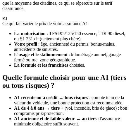
que la moyenne des citadines, ce qui se répercute sur le tarif
d'assurance.
💶
Ce qui fait varier le prix de votre assurance A1
La motorisation
: TFSI 95/125/150 essence, TDI 90 diesel,
ou S1 231 ch (nettement plus chère).
Votre profil
: âge, ancienneté du permis, bonus-malus,
antécédents de sinistres.
L'usage et le stationnement
: kilométrage annuel, garage
fermé ou rue, zone géographique.
La formule et les franchises
choisies.
Quelle formule choisir pour une A1 (tiers
ou tous risques) ?
A1 récente ou à crédit
→
tous risques
: compte tenu de la
valeur du véhicule, une bonne protection est recommandée.
A1 de 4 à 8 ans
→
tiers +
(vol, incendie, bris de glace) : bon
compromis prix/protection.
A1 ancienne et de faible valeur
→
au tiers
: l'assurance
minimale obligatoire suffit souvent.