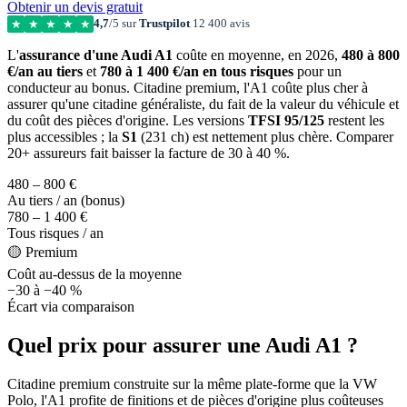
Obtenir un devis gratuit
4,7
/5 sur
Trustpilot
12 400 avis
★
★
★
★
★
L'
assurance d'une Audi A1
coûte en moyenne, en 2026,
480 à 800
€/an au tiers
et
780 à 1 400 €/an en tous risques
pour un
conducteur au bonus. Citadine premium, l'A1 coûte plus cher à
assurer qu'une citadine généraliste, du fait de la valeur du véhicule et
du coût des pièces d'origine. Les versions
TFSI 95/125
restent les
plus accessibles ; la
S1
(231 ch) est nettement plus chère. Comparer
20+ assureurs fait baisser la facture de 30 à 40 %.
480 – 800 €
Au tiers / an (bonus)
780 – 1 400 €
Tous risques / an
🟡 Premium
Coût au-dessus de la moyenne
−30 à −40 %
Écart via comparaison
Quel prix pour assurer une Audi A1 ?
Citadine premium construite sur la même plate-forme que la VW
Polo, l'A1 profite de finitions et de pièces d'origine plus coûteuses